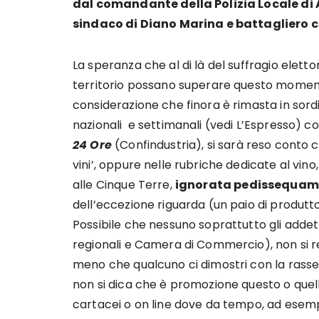
dal comandante della Polizia Locale di 
sindaco di Diano Marina e battagliero c
La speranza che al di là del suffragio elettor
territorio possano superare questo moment
considerazione che finora è rimasta in sordi
nazionali e settimanali (vedi L’Espresso) c
24 Ore
(Confindustria), si sarà reso conto c
vini’, oppure nelle rubriche dedicate al vi
alle Cinque Terre,
ignorata pedissequamen
dell’eccezione riguarda (un paio di produttor
Possibile che nessuno soprattutto gli addetti 
regionali e Camera di Commercio), non si 
meno che qualcuno ci dimostri con la rass
non si dica che è promozione questo o quell
cartacei o on line dove da tempo, ad esempi