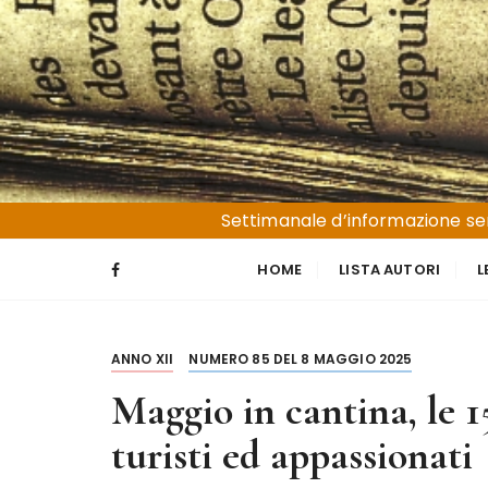
S
a
l
t
a
a
l
Liguria e Basso Piemonte
Trucioli
c
Settimanale d’informazione sen
o
n
HOME
LISTA AUTORI
L
t
e
n
ANNO XII
NUMERO 85 DEL 8 MAGGIO 2025
u
t
Maggio in cantina, le 1
o
turisti ed appassionati