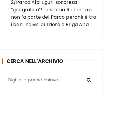
2/Parco Alpi Liguri: sorpresa
“geografica”! La statua Redentore
non fa parte del Parco perché è tra
i beni indivisi di Triora e Briga Alta
CERCA NELL’ARCHIVIO
C
e
r
c
a
: