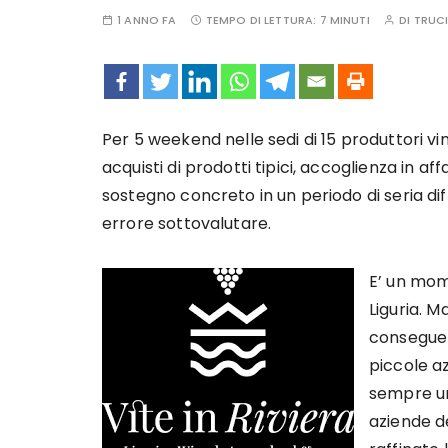
1 ANNO FA
TEMPO DI LETTURA:
7 MINUTI
DI
TRUCI
Per 5 weekend nelle sedi di 15 produttori vin
acquisti di prodotti tipici, accoglienza in aff
sostegno concreto in un periodo di seria d
errore sottovalutare.
E’ un mome
Liguria. M
conseguen
piccole az
sempre un 
aziende de