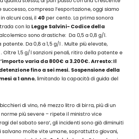
la qualità stessa, di pari passo con una crescente
 e successo, compresa l’esportazione, oggi siamo
n alcuni casi, il
40
per cento. La prima sonora
strada con la
Legge Salvini- Codice della
o alcolemico sono drastiche: Da 0,5 a 0,8 g/l.
patente. Da 0,8 a 1,5 g/l . Multe più elevate,
Oltre 1,5 g/l sanzioni penali, ritiro della patente e
l’importo varia da 800€ a 3.200€.
Arresto: Il
etenzione fino a sei mesi.
Sospensione della
mesi a 1 anno
, limitando la capacità di guida del
icchieri di vino, né mezzo litro di birra, più di un
norme più severe – ripete il ministro vice
agi del sabato sera’, gli incidenti sono già diminuiti
 si salvano molte vite umane, soprattutto giovani,