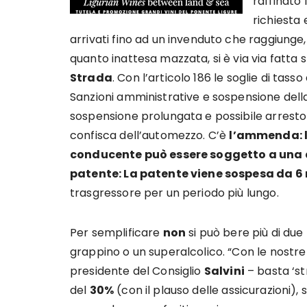
raffinato 
richiesta
arrivati fino ad un invenduto che raggiunge, i
quanto inattesa mazzata, si è via via fatta 
Strada
. Con l’articolo 186 le soglie di tass
Sanzioni amministrative e sospensione della 
sospensione prolungata e possibile arresto . 
confisca dell’automezzo. C’è
l’amm
enda: 
conducente può essere soggetto a una d
patente: La patente viene sospesa da 6 
trasgressore per un periodo più lungo.
Per semplificare
non
si può bere più di due b
grappino o un superalcolico. “Con le nostre 
presidente del Consiglio
Salvini
– basta ‘str
del
30%
(con il plauso delle assicurazioni),