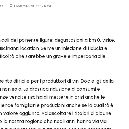
OLI
1.356 VISUALIZZAZIONI
icoli del ponente ligure: degustazioni a km 0, visite,
ascinanti location. Serve un’iniezione di fiducia e
ifficoltà che sarebbe un grave e imperdonabile
nto difficile per i produttori di vini Doc e Igt della
a non solo. La drastica riduzione di consumi e
ze vendite rischia di mettere in crisi anche le
iende famigliari e produzioni anche se la qualità è
valore aggiunto. Ad ascoltare i titolari di alcune
lla nostra regione che negli anni hanno via via