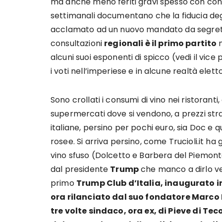
ma anche meno feriti gravi spesso con con
settimanali documentano che la fiducia degli i
acclamato ad un nuovo mandato da segreta
consultazioni
regionali è il primo partito
n
alcuni suoi esponenti di spicco (vedi il vice
i voti nell’imperiese e in alcune realtà elett
Sono crollati i consumi di vino nei ristoranti
supermercati dove si vendono, a prezzi strac
italiane, persino per pochi euro, sia Doc e q
rosee. Si arriva persino, come Trucioli.it 
vino sfuso (Dolcetto e Barbera del Piemonte
dal presidente
Trump
che manco a dirlo ve
primo
Trump Club d’Italia, inaugurato i
ora rilanciato dal suo fondatore Marco M
tre volte sindaco, ora ex, di Pieve di Te