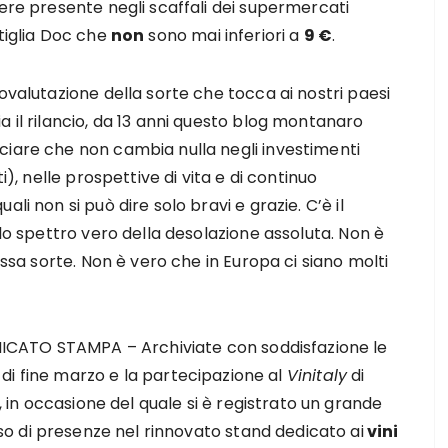
sere presente negli scaffali dei supermercati
ttiglia Doc che
non
sono mai inferiori a
9 €
.
ovalutazione della sorte che tocca ai nostri paesi
a il rilancio, da 13 anni questo blog montanaro
ciare che non cambia nulla negli investimenti
i), nelle prospettive di vita e di continuo
li non si può dire solo bravi e grazie. C’è il
 lo spettro vero della desolazione assoluta. Non è
essa sorte. Non è vero che in Europa ci siano molti
CATO STAMPA – Archiviate con soddisfazione le
di fine marzo e la partecipazione al
Vinitaly
di
 in occasione del quale si è registrato un grande
o di presenze nel rinnovato stand dedicato ai
vini