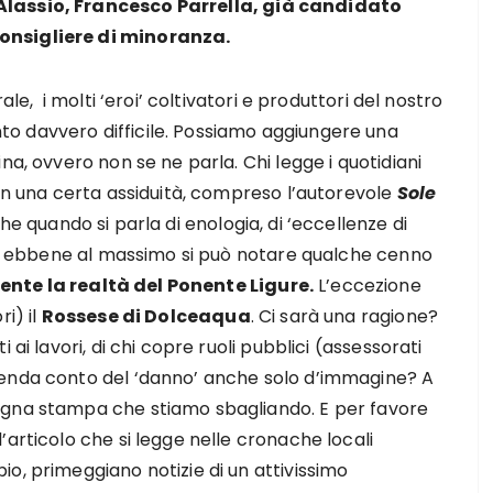
Alassio, Francesco Parrella, già candidato
onsigliere di minoranza.
ale, i molti ‘eroi’ coltivatori e produttori del nostro
o davvero difficile. Possiamo aggiungere una
na, ovvero non se ne parla. Chi legge i quotidiani
on una certa assiduità, compreso l’autorevole
Sole
he quando si parla di enologia, di ‘eccellenze di
no, ebbene al massimo si può notare qualche cenno
te la realtà del Ponente Ligure.
L’eccezione
i) il
Rossese di Dolceaqua
. Ci sarà una ragione?
ai lavori, di chi copre ruoli pubblici (assessorati
renda conto del ‘danno’ anche solo d’immagine? A
egna stampa che stiamo sbagliando. E per favore
’articolo che si legge nelle cronache locali
o, primeggiano notizie di un attivissimo