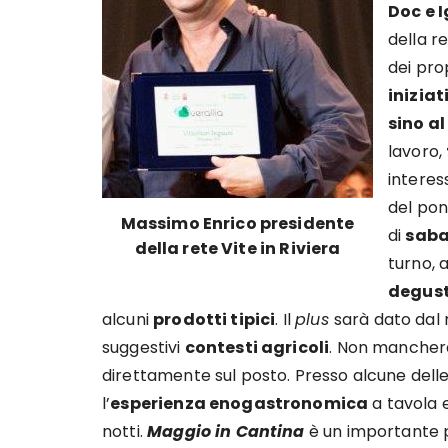
Doc e I
della r
dei prop
iniziat
sino al
lavoro,
interes
del pon
Massimo Enrico presidente
di
saba
della rete Vite in Riviera
turno, 
degust
alcuni
prodotti tipici
. Il
plus
sarà dato dal 
suggestivi
contesti agricoli
. Non mancherà
direttamente sul posto. Presso alcune dell
l’
esperienza enogastronomica
a tavola 
notti.
Maggio in Cantina
è un importante 