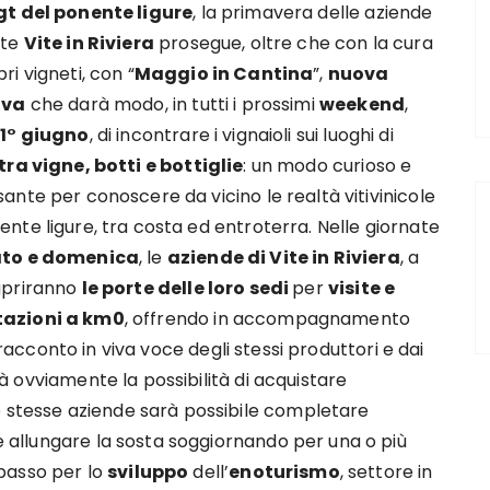
gt del ponente ligure
, la primavera delle aziende
ete
Vite in Riviera
prosegue, oltre che con la cura
ri vigneti, con “
Maggio in Cantina
”,
nuova
iva
che darà modo, in tutti i prossimi
weekend
,
 1° giugno
, di incontrare i vignaioli sui luoghi di
tra vigne, botti e bottiglie
: un modo curioso e
sante per conoscere da vicino le realtà vitivinicole
ente ligure, tra costa ed entroterra. Nelle giornate
to e domenica
, le
aziende di Vite in Riviera
, a
apriranno
le porte delle loro sedi
per
visite e
azioni a km0
, offrendo in accompagnamento
racconto in viva voce degli stessi produttori e dai
 ovviamente la possibilità di acquistare
e stesse aziende sarà possibile completare
e allungare la sosta soggiornando per una o più
passo per lo
sviluppo
dell’
enoturismo
, settore in