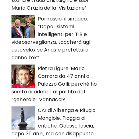
storia e tradizioni. Luigina e suor
Maria Grazia della ‘Visitazione’
Pornassio, il sindaco:
“Dopo i sistemi
intelligenti per TIR e
videosorveglianza, toccherà agli
autovelox se Anas e prefettura
danno l’ok”
Pietra Ligure. Mario
Carrara da 47 anni a
Palazzo Golli: perché ho
scelto di aderire al partito del
“generale” Vannacci?
CAI di Albenga e Rifugio
Mongioie. Pioggia di
critiche. Odasso lascia,
dopo 36 anni, ma con disappunto.