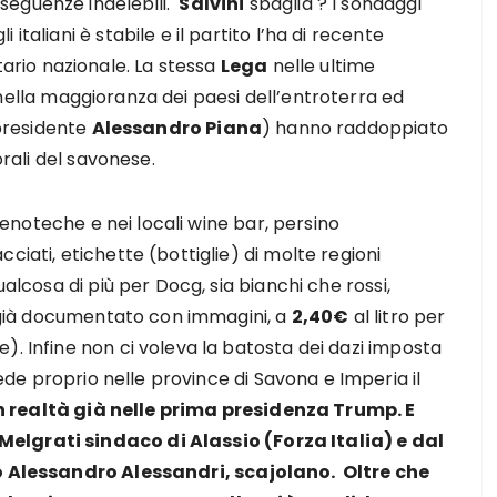
seguenze indelebili.
Salvini
sbaglia ? I sondaggi
taliani è stabile e il partito l’ha di recente
rio nazionale. La stessa
Lega
nelle ultime
ella maggioranza dei paesi dell’entroterra ed
 presidente
Alessandro Piana
) hanno raddoppiato
orali del savonese.
, enoteche e nei locali wine bar, persino
ciati, etichette (bottiglie) di molte regioni
ualcosa di più per Docg, sia bianchi che rossi,
ha già documentato con immagini, a
2,40€
al litro per
). Infine non ci voleva la batosta dei dazi imposta
de proprio nelle province di Savona e Imperia il
n realtà già nelle prima presidenza Trump. E
elgrati sindaco di Alassio (Forza Italia) e dal
co Alessandro Alessandri, scajolano. Oltre che