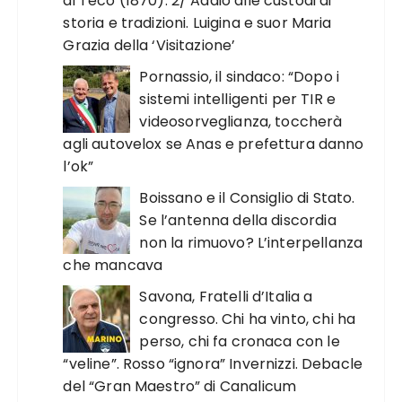
di Teco (1870). 2/ Addio alle custodi di
storia e tradizioni. Luigina e suor Maria
Grazia della ‘Visitazione’
Pornassio, il sindaco: “Dopo i
sistemi intelligenti per TIR e
videosorveglianza, toccherà
agli autovelox se Anas e prefettura danno
l’ok”
Boissano e il Consiglio di Stato.
Se l’antenna della discordia
non la rimuovo? L’interpellanza
che mancava
Savona, Fratelli d’Italia a
congresso. Chi ha vinto, chi ha
perso, chi fa cronaca con le
“veline”. Rosso “ignora” Invernizzi. Debacle
del “Gran Maestro” di Canalicum