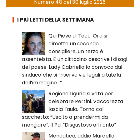
Numero 48 del 30 luglio 2026
I PIÙ LETTI DELLA SETTIMANA
Qui Pieve di Teco. Ora si
dimette un secondo
consigliere, un terzo è
assenteista. E un cittadino descrive i disagi
del paese. Lady Gabriella lo convoca dal
sindaco che si “riserva vie legali a tutela
dell’immagine…”
Regione Liguria si vota per
celebrare Pertini. Vaccarezza
lascia l’aula. Torna col
sacchetto: ”Uscito a prendermi da
mangiare“. Il Pd: ”Disgustoso affronto“
Mendatica, addio Marcello