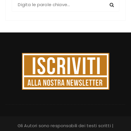
C
e
r
c
a
:
Gli Autori sono responsabili dei testi scritti |