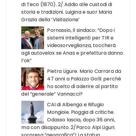
di Teco (1870). 2/ Addio alle custodi di
storia e tradizioni. Luigina e suor Maria
Grazia della ‘Visitazione’
Pornassio, il sindaco: “Dopo i
sistemi intelligenti per TIR e
videosorveglianza, toccherà
agli autovelox se Anas e prefettura danno
l’ok”
Pietra Ligure. Mario Carrara da
47 anni a Palazzo Golli: perché
ho scelto di aderire al partito
del “generale” Vannacci?
CAI di Albenga e Rifugio
Mongioie. Pioggia di critiche.
Odasso lascia, dopo 36 anni,
ma con disappunto. 2/Parco Alpi Liguri:
sorpresa “geografica”! La statua