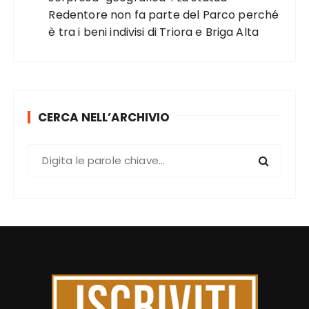
Redentore non fa parte del Parco perché
è tra i beni indivisi di Triora e Briga Alta
CERCA NELL’ARCHIVIO
C
e
r
c
a
: