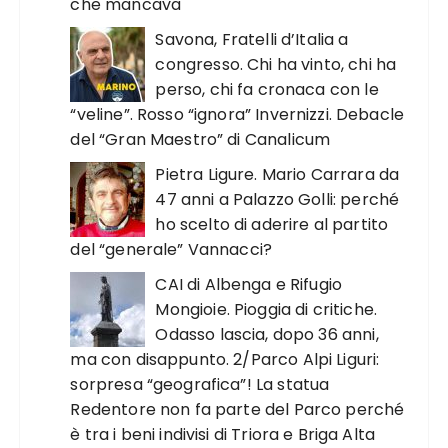
che mancava
Savona, Fratelli d’Italia a
congresso. Chi ha vinto, chi ha
perso, chi fa cronaca con le
“veline”. Rosso “ignora” Invernizzi. Debacle
del “Gran Maestro” di Canalicum
Pietra Ligure. Mario Carrara da
47 anni a Palazzo Golli: perché
ho scelto di aderire al partito
del “generale” Vannacci?
CAI di Albenga e Rifugio
Mongioie. Pioggia di critiche.
Odasso lascia, dopo 36 anni,
ma con disappunto. 2/Parco Alpi Liguri:
sorpresa “geografica”! La statua
Redentore non fa parte del Parco perché
è tra i beni indivisi di Triora e Briga Alta