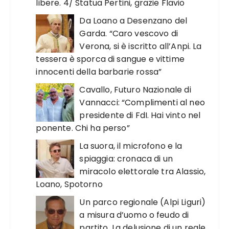
libere. 4/ Statua Pertini, grazie Flavio
Da Loano a Desenzano del
Garda. “Caro vescovo di
Verona, si è iscritto all’Anpi. La
tessera è sporca di sangue e vittime
innocenti della barbarie rossa”
Cavallo, Futuro Nazionale di
Vannacci: “Complimenti al neo
presidente di FdI. Hai vinto nel
ponente. Chi ha perso”
La suora, il microfono e la
spiaggia: cronaca di un
miracolo elettorale tra Alassio,
Loano, Spotorno
Un parco regionale (Alpi Liguri)
a misura d’uomo o feudo di
partito. La delusione di un reale