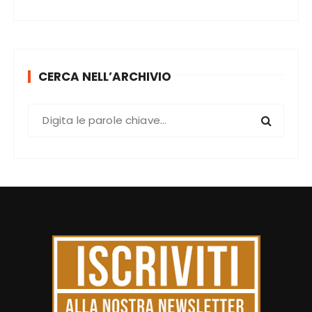
CERCA NELL’ARCHIVIO
C
e
r
c
a
: