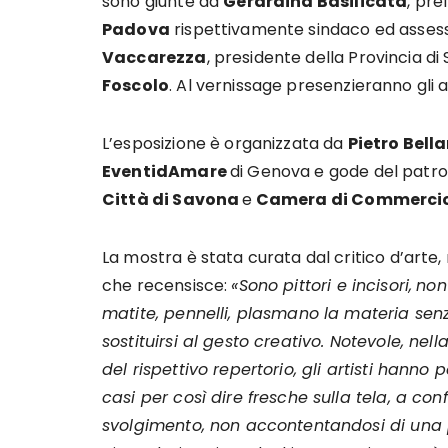
sono giunte da
Gerardina Basilicata
, pre
Padova
rispettivamente sindaco ed assess
Vaccarezza
, presidente della Provincia di
Foscolo
. Al vernissage presenzieranno gli 
L’esposizione è organizzata da
Pietro Bell
EventidAmare
di Genova e gode del patro
Città di Savona
e
Camera di Commercio
La mostra è stata curata dal critico d’arte,
che recensisce:
«Sono pittori e incisori,
non 
matite, pennelli, plasmano la materia se
sostituirsi al gesto creativo. Notevole, nel
del rispettivo repertorio, gli artisti hanno
casi per così dire fresche sulla tela, a co
svolgimento, non accontentandosi di una 