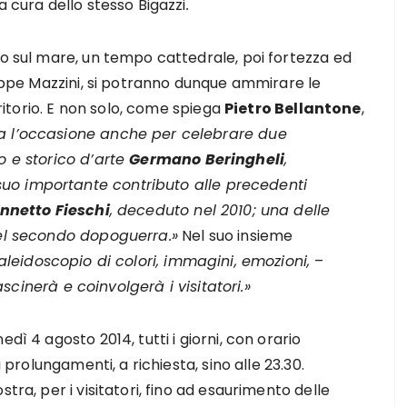
a cura dello stesso Bigazzi
.
co sul mare, un tempo cattedrale, poi fortezza ed
seppe Mazzini, si potranno dunque ammirare le
rritorio. E non solo, come spiega
Pietro Bellantone
,
a l’occasione anche per celebrare due
o e storico d’arte
Germano Beringheli
,
uo importante contributo alle precedenti
nnetto Fieschi
, deceduto nel 2010; una delle
del secondo dopoguerra.»
Nel suo insieme
aleidoscopio di colori, immagini, emozioni,
–
scinerà e coinvolgerà i visitatori.»
dì 4 agosto 2014, tutti i giorni, con orario
i prolungamenti, a richiesta, sino alle 23.30.
tra, per i visitatori, fino ad esaurimento delle