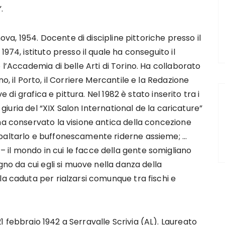
.
va, 1954. Docente di discipline pittoriche presso il
974, istituto presso il quale ha conseguito il
 l’Accademia di belle Arti di Torino. Ha collaborato
o, il Porto, il Corriere Mercantile e la Redazione
ve di grafica e pittura. Nel 1982 è stato inserito tra i
a giuria del “XIX Salon International de la caricature”
ha conservato la visione antica della concezione
ibaltarlo e buffonescamente riderne assieme; …
il mondo in cui le facce della gente somigliano
gno da cui egli si muove nella danza della
la caduta per rialzarsi comunque tra fischi e
21 febbraio 1942 a Serravalle Scrivia (AL). Laureato