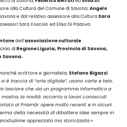
fetto di Savona;
Federico Berruti
ed
Elisa Di
ore alla Cultura del Comune di Savona;
Angelo
 Savona e dal relativo assessore alla Cultura
Sara
assessori Sara Foscolo ed Elisa Di Padova.
antone
dell’
associazione culturale
cinio di
Regione Liguria, Provincia di Savona,
 Savona.
 nonché scrittore e giornalista,
Stefano Bigazzi
vi è traccia di “arte digitale”, usano carte e tela,
nza lasciare che sia un programma informatico a
la mostra, la novità: accanto a lavori conosciuti
 portato al Priamàr opere molto recenti e in alcuni
nferma della necessità di dibattere idee sempre in
produzione apprezzata ma storicizzata.»