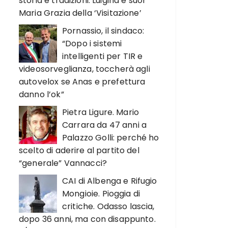
storia e tradizioni. Luigina e suor
Maria Grazia della ‘Visitazione’
Pornassio, il sindaco:
“Dopo i sistemi
intelligenti per TIR e
videosorveglianza, toccherà agli
autovelox se Anas e prefettura
danno l’ok”
Pietra Ligure. Mario
Carrara da 47 anni a
Palazzo Golli: perché ho
scelto di aderire al partito del
“generale” Vannacci?
CAI di Albenga e Rifugio
Mongioie. Pioggia di
critiche. Odasso lascia,
dopo 36 anni, ma con disappunto.