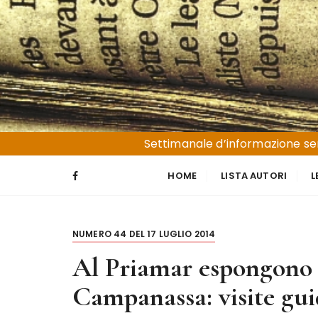
S
a
l
t
a
a
l
Liguria e Basso Piemonte
Trucioli
c
Settimanale d’informazione sen
o
n
HOME
LISTA AUTORI
L
t
e
n
NUMERO 44 DEL 17 LUGLIO 2014
u
t
Al Priamar espongono o
o
Campanassa: visite gui