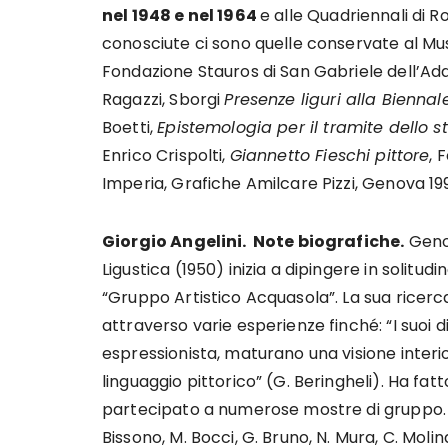
nel 1948 e nel 1964
e alle Quadriennali di R
conosciute ci sono quelle conservate al Mus
Fondazione Stauros di San Gabriele dell’Addo
Ragazzi, Sborgi
Presenze liguri alla Biennal
Boetti,
Epistemologia per il tramite dello st
Enrico Crispolti,
Giannetto Fieschi pittore
, 
Imperia, Grafiche Amilcare Pizzi, Genova 19
Giorgio Angelini. Note biografiche.
Genov
Ligustica (1950) inizia a dipingere in solitud
“Gruppo Artistico Acquasola”. La sua ricerc
attraverso varie esperienze finché: “I suoi d
espressionista, maturano una visione interi
linguaggio pittorico” (G. Beringheli). Ha fat
partecipato a numerose mostre di gruppo. Hanno
Bissono, M. Bocci, G. Bruno, N. Mura, C. Molinar