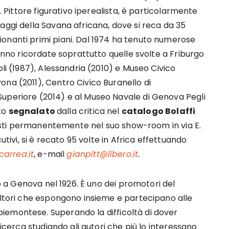
a. Pittore figurativo iperealista, è particolarmente
aggi della Savana africana, dove si reca da 35
onanti primi piani. Dal 1974 ha tenuto numerose
vanno ricordate soprattutto quelle svolte a Friburgo
oli (1987), Alessandria (2010) e Museo Civico
na (2011), Centro Civico Buranello di
uperiore (2014) e al Museo Navale di Genova Pegli
ato
segnalato
dalla critica nel
catalogo Bolaffi
sposti permanentemente nel suo show-room in via E.
utivi, si è recato 95 volte in Africa effettuando
arrea.it
, e-mail
gianpitt@libero.it
.
 a Genova nel 1926. È uno dei promotori del
ultori che espongono insieme e partecipano alle
iemontese. Superando la difficoltà di dover
ricerca studiando gli autori che più lo interessano