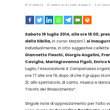
12 ANNI FA
TEMPO DI LETTURA:
8 MINUTI
DI
TRUCI
Sabato 19 luglio 2014, alle ore 16.00, pr
della Sibilla,
in corso Mazzini 1,
si inaugur
individualmente, in otto suggestive cellette 
Giannetto Fieschi, Giorgio Angelini, Fra
Caviglia, Mariagiovanna Figoli, Enrico 
Luglio, l’Associazione A Campanassa organiz
ore 17 alle ore 19, dopo di che il gruppo 
21, allo spettacolo, di canto, musica e danza
Trionfo del Rinascimento” .
Singole note di apprezzamento per l’alto v