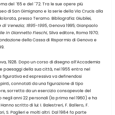
oma del `65 e del ´72. Tra le sue opere più
eo di San Gimignano e la serie della Via Crucis alla
lorata, presso Teramo. Bibliografia: Giubilei,
e di Venezia; 1895-1995
, Genova 1995; Gianpaolo
ile in Giannetto Fieschi
, Silva editore, Roma 1970;
Fondazione della Cassa di Risparmio di Genova e
99.
a, 1928. Dopo un corso di disegno all’Accademia
ine paesaggi della sua città, nel 1955 entra nel
a figurativa ed espressiva va definendosi
ipinti, connotati da una figurazione di tipo
ore, sorretta da un esercizio consapevole del
to negli anni 22 personali (la prima nel 1960) e ha
 scritto di lui: I. Balestreri, F. Ballero, F.
i, S. Paglieri e molti altri. Dal 1984 fa parte