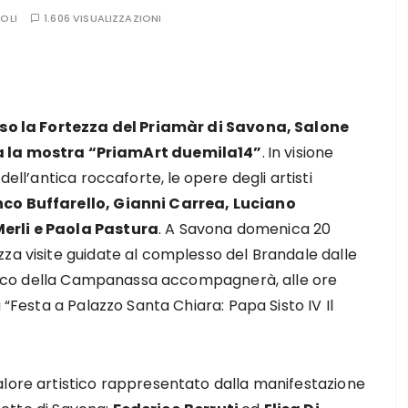
OLI
1.606 VISUALIZZAZIONI
esso la Fortezza del Priamàr di Savona, Salone
a la mostra “PriamArt duemila14”
.
In visione
dell’antica roccaforte, le
opere degli artisti
nco Buffarello, Gianni Carrea, Luciano
Merli e Paola Pastura
. A Savona domenica 20
za visite guidate al complesso del Brandale dalle
storico della Campanassa accompagnerà, alle ore
 “Festa a Palazzo Santa Chiara: Papa Sisto IV Il
alore artistico rappresentato dalla manifestazione