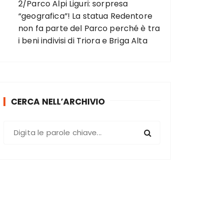
2/Parco Alpi Liguri: sorpresa
“geografica”! La statua Redentore
non fa parte del Parco perché è tra
i beni indivisi di Triora e Briga Alta
CERCA NELL’ARCHIVIO
C
e
r
c
a
: