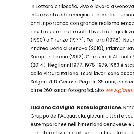
in Lettere e filosofia, vive e lavora a Genov
interessato ad immagini di animali e person
anni, riportando con grande realismo emozi
mostre personali e collettive, tra le quali 
(1990) a Firenze (1977), Ferrara (1978), Nap
Andrea Doria di Genova (2010), Priamàr Savo
Sampierdarena (2012), Comune di Albisola S
(2014). Negli anni 1977, 1978, 1979, 1983 è st
della Pittura Italiana. I suoi lavori sono e
Salgari 71 B, Genova Pegli. In 35 anni, consec
oltre 260 safari fotografici. Sito
www.giannic
Luciano Caviglia. Note biografiche.
Nato
Gruppo dell’Acquasola, giovani pittori e sc
estemporanee nell’hinterland genovese e p
conciliare lavoro e pittura, continua la sua 