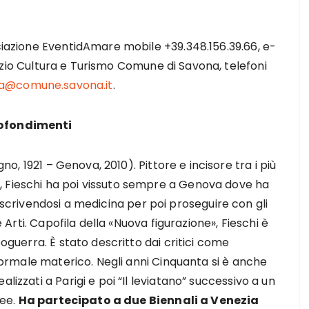
ociazione EventidAmare mobile +39.348.156.39.66, e-
izio Cultura e Turismo Comune di Savona, telefoni
ra@comune.savona.it
.
ofondimenti
no, 1921 – Genova, 2010). Pittore e incisore tra i più
, Fieschi ha poi vissuto sempre a Genova dove ha
ri, iscrivendosi a medicina per poi proseguire con gli
e Arti. Capofila della «Nuova figurazione», Fieschi è
poguerra. È stato descritto dai critici come
informale materico. Negli anni Cinquanta si è anche
lizzati a Parigi e poi “Il leviatano” successivo a un
see.
Ha partecipato a due Biennali a Venezia