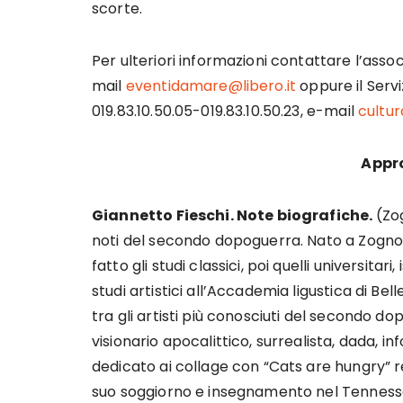
scorte.
Per ulteriori informazioni contattare l’ass
mail
eventidamare@libero.it
oppure il Serv
019.83.10.50.05-019.83.10.50.23, e-mail
cultu
Appr
Giannetto Fieschi. Note biografiche.
(Zog
noti del secondo dopoguerra. Nato a Zogno
fatto gli studi classici, poi quelli universita
studi artistici all’Accademia ligustica di Bell
tra gli artisti più conosciuti del secondo do
visionario apocalittico, surrealista, dada, 
dedicato ai collage con “Cats are hungry” rea
suo soggiorno e insegnamento nel Tennes