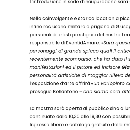
L’introduzione in sede d’inaugurazione sarà 
Nella coinvolgente e storica location a pic
infine reclusorio militare e prigione di Giu
personali di artisti prestigiosi del nostro te
responsabile di EventidAmare:
«Sarà quest
personaggi di grande spicco quali il critic
recentemente scomparso, che ha dato il s
manifestazioni ed il pittore ed incisore
Gia
personalità artistiche di maggior rilievo 
l’esposizione d’arte offrirà
«un variopinto c
prosegue Bellantone –
che siamo certi affa
La mostra sarà aperta al pubblico sino a lune
continuato dalle 10,30 alle 19,30 con possibil
Ingresso libero e catalogo gratuito della mos