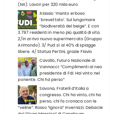
(NA). Lavori per 320 mila euro
Alassio ‘manto erboso
‘brevettato’. Sul lungomare
“biodiversità del beige”. E con
3.797 residenti in meno più qualità di vita.
2/In arrivo nuovo supermercato (Gruppo
Arimondo). 3/ Pud: sì al 40% di spiagge
libere. 4/ Statua Pertini, grazie Flavio
Cavallo, Futuro Nazionale di
Vannacci: “Complimenti al neo
presidente di FdI. Hai vinto nel
ponente. Chi ha perso”
Savona, Fratelli d’Italia a
congresso. Chi ha vinto, chi ha
perso, chi fa cronaca con le
“veline”. Rosso “ignora” Invernizzi. Debacle
del “Gran Maestro” di Canalicum