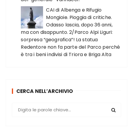
CAI di Albenga e Rifugio
Mongioie. Pioggia di critiche.
Odasso lascia, dopo 36 anni,
ma con disappunto. 2/Parco Alpi Liguri:
sorpresa “geografica”! La statua
Redentore non fa parte del Parco perché
è tra i beni indivisi di Triora e Briga Alta
CERCA NELL’ARCHIVIO
C
e
r
c