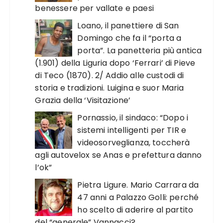
benessere per vallate e paesi
Loano, il panettiere di San
Domingo che fa il “porta a
porta”. La panetteria più antica
(1.901) della Liguria dopo ‘Ferrari’ di Pieve
di Teco (1870). 2/ Addio alle custodi di
storia e tradizioni. Luigina e suor Maria
Grazia della ‘Visitazione’
Pornassio, il sindaco: “Dopo i
sistemi intelligenti per TIR e
videosorveglianza, toccherà
agli autovelox se Anas e prefettura danno
l’ok”
Pietra Ligure. Mario Carrara da
47 anni a Palazzo Golli: perché
ho scelto di aderire al partito
del “generale” Vannacci?