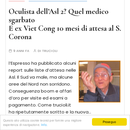
Oculista dell’Asl 2? Quel medico
sgarbato
E ex Viet Cong 10 mesi di attesa al S.
Corona
9 ANNI FA
DI
TRUCIOLI
l’Espresso ha pubblicato alcuni
report sulle liste d’attesa nelle
Asl. Il Sud va male, ma alcune
aree del Nord non sorridono.
Conseguenza boom e affari
d’oro per visite ed esami a
pagamento. Come trucioli.it
ha ripetutamente scritto e la nuova…
Questo sito utilizza cookie tecnici per fornire una migliore
Proseguo
esperienza di navigazione.
Info.