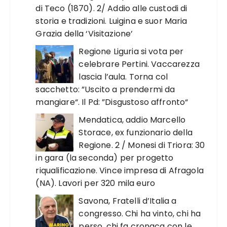
di Teco (1870). 2/ Addio alle custodi di
storia e tradizioni. Luigina e suor Maria
Grazia della ‘Visitazione’
Regione Liguria si vota per
celebrare Pertini. Vaccarezza
lascia l’aula. Torna col
sacchetto: ”Uscito a prendermi da
mangiare“. Il Pd: ”Disgustoso affronto“
Mendatica, addio Marcello
Storace, ex funzionario della
Regione. 2 / Monesi di Triora: 30
in gara (la seconda) per progetto
riqualificazione. Vince impresa di Afragola
(NA). Lavori per 320 mila euro
Savona, Fratelli d’Italia a
congresso. Chi ha vinto, chi ha
perso, chi fa cronaca con le