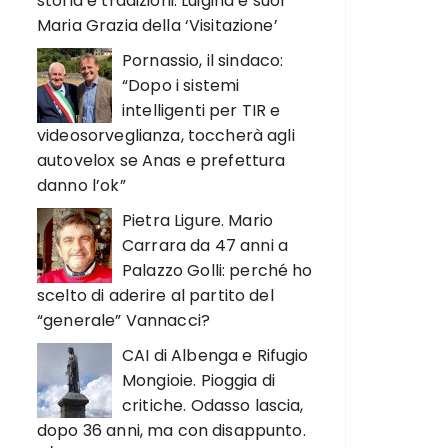
storia e tradizioni. Luigina e suor
Maria Grazia della ‘Visitazione’
Pornassio, il sindaco:
“Dopo i sistemi
intelligenti per TIR e
videosorveglianza, toccherà agli
autovelox se Anas e prefettura
danno l’ok”
Pietra Ligure. Mario
Carrara da 47 anni a
Palazzo Golli: perché ho
scelto di aderire al partito del
“generale” Vannacci?
CAI di Albenga e Rifugio
Mongioie. Pioggia di
critiche. Odasso lascia,
dopo 36 anni, ma con disappunto.