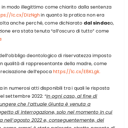
 in modo illegittimo come chiarito dalla sentenza
tps://lc.cx/DIzNgh
in quanto la pratica non era
volta anche perché, come dichiarato
dal sindac
o,
azione era stata tenuta “all’oscuro di tutto” come
a
ll’obbligo deontologico di riservatezza imposto
 in qualità di rappresentante della madre, come
precisazione dell’epoca
https://lc.cx/E8KLgk.
 numerosi atti disponibili tra i quali le risposta
del settembre 2022: “
In ogni caso, al fine di
ungere che l’attuale Giunta è venuta a
getto di interrogazione, solo nel momento in cui
nna nell’agosto 2022 e, conseguentemente, del