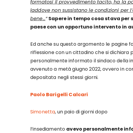
formatosi il provvedimento tacito, ha la pos
laddove non sussistano le condizioni per l
bene…
”
Sapere in tempo cosa stava per 
paese con un opportuno intervento in a
Ed anche su questo argomento le pagine fac
riflessione con un cittadino che si dichiara
personalmente informato il sindaco della in
avvenuto a metà giugno 2022, ovvero in con
depositata negli stessi giorni.
Paolo Barigelli Calcari
Simonetta
, un paio di giorni dopo
l’insediamento
avevo personalmente info