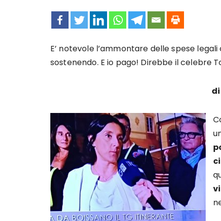
E’ notevole l’ammontare delle spese legali 
sostenendo. E io pago! Direbbe il celebre T
di
Co
un
p
c
qu
v
ne