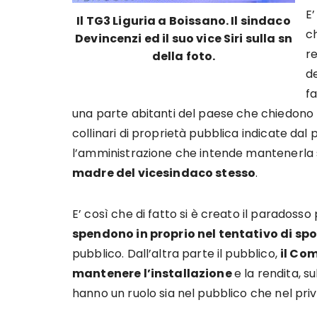
E’
Il TG3 Liguria a Boissano. Il sindaco
ch
Devincenzi ed il suo vice Siri sulla sn
re
della foto.
d
f
una parte abitanti del paese che chiedono 
collinari di proprietà pubblica indicate dal
l’amministrazione che intende mantenerla 
madre del vicesindaco stesso
.
E’ così che di fatto si è creato il paradosso
spendono in proprio nel tentativo di spo
pubblico. Dall’altra parte il pubblico,
il Co
mantenere l’installazione
e la rendita, s
hanno un ruolo sia nel pubblico che nel priv