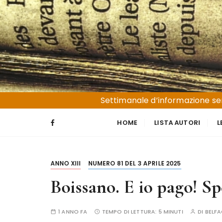
S
a
l
t
a
a
l
Liguria e Basso Piemonte
Trucioli
c
Settimanale d’informazione sen
o
n
HOME
LISTA AUTORI
L
t
e
n
ANNO XIII
NUMERO 81 DEL 3 APRILE 2025
u
t
Boissano. E io pago! Sp
o
1 ANNO FA
TEMPO DI LETTURA:
5 MINUTI
DI
BELF