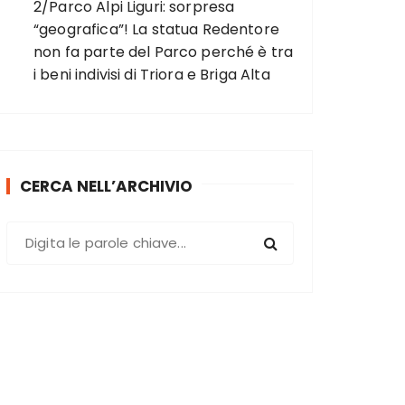
2/Parco Alpi Liguri: sorpresa
“geografica”! La statua Redentore
non fa parte del Parco perché è tra
i beni indivisi di Triora e Briga Alta
CERCA NELL’ARCHIVIO
C
e
r
c
a
: