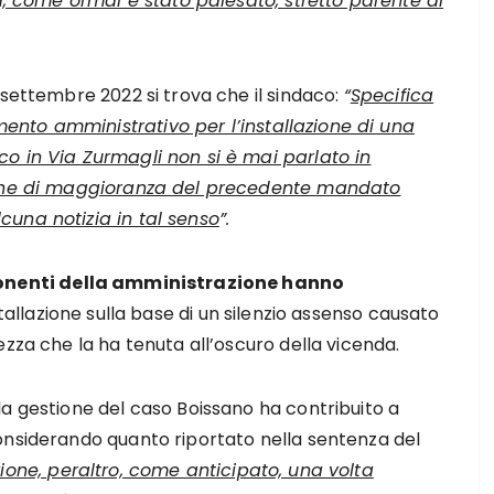
ta, come ormai è stato palesato, stretto parente di
 settembre 2022 si trova che il sindaco:
“
Specifica
nto amministrativo per l’installazione di una
o in Via Zurmagli non si è mai parlato in
anche di maggioranza del precedente mandato
cuna notizia in tal senso
”.
onenti della amministrazione hanno
nstallazione sulla base di un silenzio assenso causato
ezza che la ha tenuta all’oscuro della vicenda.
la gestione del caso Boissano ha contribuito a
onsiderando quanto riportato nella sentenza del
one, peraltro, come anticipato, una volta