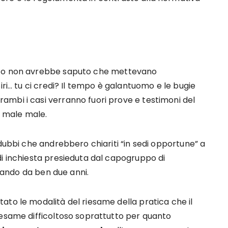
aco non avrebbe saputo che mettevano
iri… tu ci credi? Il tempo è galantuomo e le bugie
mbi i casi verranno fuori prove e testimoni del
 … male male.
 dubbi che andrebbero chiariti “in sedi opportune” a
di inchiesta presieduta dal capogruppo di
ando da ben due anni.
ato le modalità del riesame della pratica che il
iesame difficoltoso soprattutto per quanto