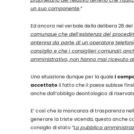
proprietario del relativo terreno che risul
un suo componente
.
”
Ed ancora nel verbale della delibera 28 del
comunque che dell’esistenza del procedime
antenna da parte di un operatore telefonic
consiglio e che i consiglieri comunali, 
amministrativo, non hanno mai ricevuto al
Una situazione dunque per la quale
i comp
accettato
il fatto che il paese subisse l’i
anche dall’obbligo deontologico di riservat
E’ così che la mancanza di trasparenza nel
generare la triste vicenda, questo anche c
consiglio di stato
”
La pubblica amministrazi