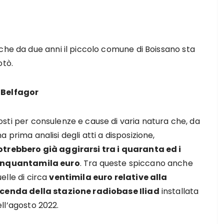
che da due anni il piccolo comune di Boissano sta
otò.
 Belfagor
sti per consulenze e cause di varia natura che, da
a prima analisi degli atti a disposizione,
otrebbero già aggirarsi tra i quaranta ed i
inquantamila euro
. Tra queste spiccano anche
elle di circa
ventimila euro relative alla
icenda della stazione radiobase Iliad
installata
ll’agosto 2022.