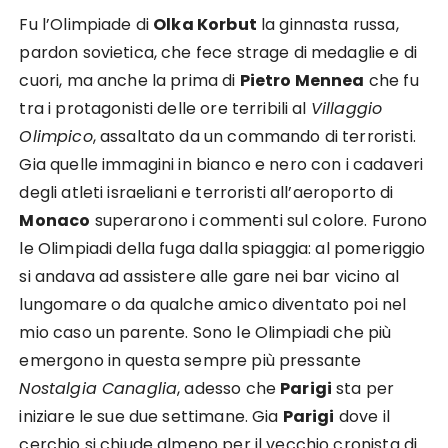
Fu l’Olimpiade di
Olka Korbut
la ginnasta russa,
pardon sovietica, che fece strage di medaglie e di
cuori, ma anche la prima di
Pietro Mennea
che fu
tra i protagonisti delle ore terribili al
Villaggio
Olimpico
, assaltato da un commando di terroristi.
Gia quelle immagini in bianco e nero con i cadaveri
degli atleti israeliani e terroristi all’aeroporto di
Monaco
superarono i commenti sul colore. Furono
le Olimpiadi della fuga dalla spiaggia: al pomeriggio
si andava ad assistere alle gare nei bar vicino al
lungomare o da qualche amico diventato poi nel
mio caso un parente. Sono le Olimpiadi che più
emergono in questa sempre più pressante
Nostalgia Canaglia
, adesso che
Parigi
sta per
iniziare le sue due settimane. Gia
Parigi
dove il
cerchio si chiude almeno per il vecchio cronista di