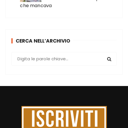
che mancava
CERCA NELL’ARCHIVIO
C
e
r
c
a
: