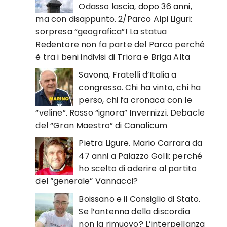
Odasso lascia, dopo 36 anni,
ma con disappunto. 2/Parco Alpi Liguri:
sorpresa “geografica”! La statua
Redentore non fa parte del Parco perché
è tra i beni indivisi di Triora e Briga Alta
Savona, Fratelli d’Italia a
congresso. Chi ha vinto, chi ha
perso, chi fa cronaca con le
“veline”. Rosso “ignora” Invernizzi. Debacle
del “Gran Maestro” di Canalicum
Pietra Ligure. Mario Carrara da
47 anni a Palazzo Golli: perché
ho scelto di aderire al partito
del “generale” Vannacci?
Boissano e il Consiglio di Stato.
Se l’antenna della discordia
non la rimuovo? L’interpellanza