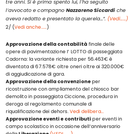
tre anni. Si è prima spento lui, l’ha seguito
l’avvocato e compagno
Nazzareno Siccardi
che
aveva redatto e presentato la querela…”.
(Vedi……)
2/ (
Vedi anche……
)
Approvazione della contabilità
finale delle
opere di pavimentazione I’ LOTTO di passeggiata
Cadorna: la variante richiesta per 56.463€ è
diventata di 67.578€ oltre oneri oltre ai 320.000€
di aggiudicazione di gara.
Approvazione della convenzione
per
ricostruzione con ampliamento del chiosco bar
demolito in passeggiata Ciccione, procedura in
deroga al regolamento comunale di
riqualificazione dei dehors.
Vedi delibera…
Approvazione eventi e contributi
per eventi in
campo scolastico in occasione dell’anniversario
della
Liberazione
(VEDI……..)