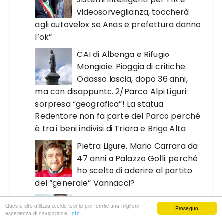
videosorveglianza, toccherà
agli autovelox se Anas e prefettura danno
l’ok”
CAI di Albenga e Rifugio
Mongioie. Pioggia di critiche.
Odasso lascia, dopo 36 anni,
ma con disappunto. 2/Parco Alpi Liguri:
sorpresa “geografica”! La statua
Redentore non fa parte del Parco perché
è tra i beni indivisi di Triora e Briga Alta
Pietra Ligure. Mario Carrara da
47 anni a Palazzo Golli: perché
ho scelto di aderire al partito
del “generale” Vannacci?
Boissano e il Consiglio di Stato.
Questo sito utilizza cookie tecnici per fornire una migliore
Proseguo
Se l’antenna della discordia
esperienza di navigazione.
Info.