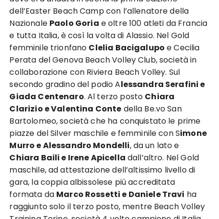
dell’Easter Beach Camp con l’allenatore della
Nazionale
Paolo Goria
e oltre 100 atleti da Francia
e tutta Italia, è così la volta di Alassio. Nel Gold
femminile trionfano
Clelia Bacigalupo
e Cecilia
Perata del Genova Beach Volley Club, società in
collaborazione con Riviera Beach Volley. Sul
secondo gradino del podio A
lessandra Serafini e
Giada Centenaro
. Al terzo posto
Chiara
Clarizio e Valentina Conte
della Be.vo San
Bartolomeo, società che ha conquistato le prime
piazze del Silver maschile e femminile con S
imone
Murro e Alessandro Mondelli
, da un lato e
Chiara Baili e Irene Apicella
dall’altro. Nel Gold
maschile, ad attestazione dell’altissimo livello di
gara, la coppia albissolese più accreditata
formata da
Marco Rossetti e Daniele Travi
ha
raggiunto solo il terzo posto, mentre Beach Volley
Training Torino, società 4 volte campione di Italia