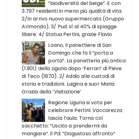
“biodiversità del beige”. E con
3.797 residenti in meno più qualità di vita.
2/In arrivo nuovo supermercato (Gruppo
Arimondo). 3/ Pud: sì al 40% di spiagge
libere. 4/ Statua Pertini, grazie Flavio
Loano, il panettiere di San
Domingo che fa il “porta a
porta”. La panetteria più antica
(1.901) della Liguria dopo ‘Ferrari’ di Pieve
di Teco (1870). 2/ Addio alle custodi di
storia e tradizioni. Luigina e suor Maria
Grazia della ‘Visitazione’
Regione Liguria si vota per
celebrare Pertini. Vaccarezza
lascia l’aula. Torna col
sacchetto: ”Uscito a prendermi da
mangiare“. Il Pd: ”Disgustoso affronto“