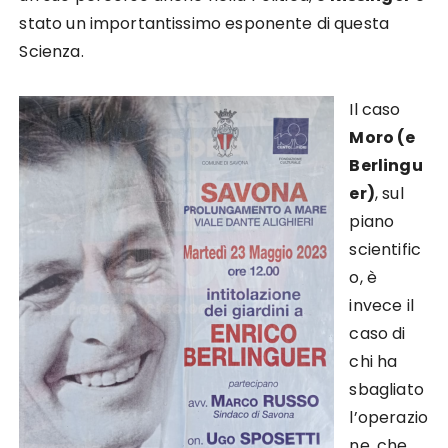
stato un importantissimo esponente di questa
Scienza.
Il caso
Moro (e
Berlingu
er)
, sul
piano
scientific
o, è
invece il
caso di
chi ha
sbagliato
l’operazio
ne, che