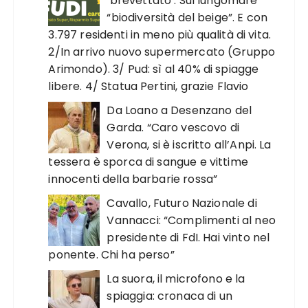
‘brevettato’. Sul lungomare
“biodiversità del beige”. E con
3.797 residenti in meno più qualità di vita.
2/In arrivo nuovo supermercato (Gruppo
Arimondo). 3/ Pud: sì al 40% di spiagge
libere. 4/ Statua Pertini, grazie Flavio
Da Loano a Desenzano del
Garda. “Caro vescovo di
Verona, si è iscritto all’Anpi. La
tessera è sporca di sangue e vittime
innocenti della barbarie rossa”
Cavallo, Futuro Nazionale di
Vannacci: “Complimenti al neo
presidente di FdI. Hai vinto nel
ponente. Chi ha perso”
La suora, il microfono e la
spiaggia: cronaca di un