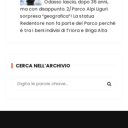
Odasso lascia, dopo 36 anni,
ma con disappunto. 2/Parco Alpi Liguri:
sorpresa “geografica”! La statua
Redentore non fa parte del Parco perché
è tra i beni indivisi di Triora e Briga Alta
CERCA NELL’ARCHIVIO
C
e
r
c
a
: