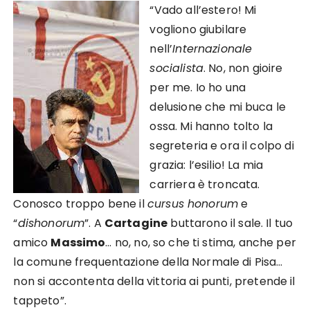
“Vado all’estero! Mi
vogliono giubilare
nell’
Internazionale
socialista
. No, non gioire
per me. Io ho una
delusione che mi buca le
ossa. Mi hanno tolto la
segreteria e ora il colpo di
grazia: l’esilio! La mia
carriera è troncata.
Conosco troppo bene il
cursus honorum
e
“
dishonorum
”. A
Cartagine
buttarono il sale. Il tuo
amico
Massimo
… no, no, so che ti stima, anche per
la comune frequentazione della Normale di Pisa…
non si accontenta della vittoria ai punti, pretende il
tappeto”.