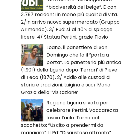
“biodiversità del beige”. E con
3.797 residenti in meno più qualità di vita.
2/In arrivo nuovo supermercato (Gruppo
Arimondo). 3/ Pud: sì al 40% di spiagge
libere. 4/ Statua Pertini, grazie Flavio
Loano, il panettiere di San
Domingo che fa il “porta a
porta”. La panetteria più antica
(1.901) della Liguria dopo ‘Ferrari’ di Pieve
di Teco (1870). 2/ Addio alle custodi di
storia e tradizioni. Luigina e suor Maria
Grazia della ‘Visitazione’
Regione Liguria si vota per
celebrare Pertini. Vaccarezza
lascia l’aula. Torna col
sacchetto: ”Uscito a prendermi da
mangiare“. Il Pd: ”Disgustoso affronto“