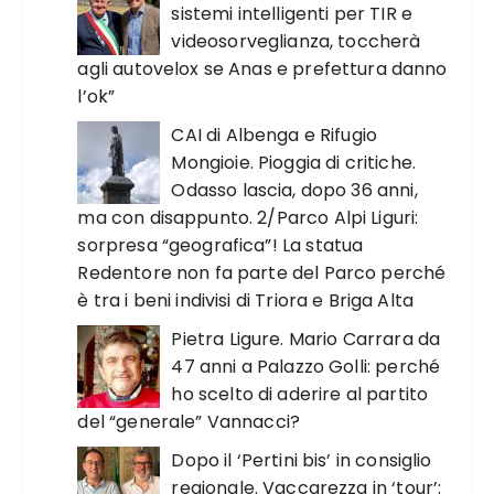
sistemi intelligenti per TIR e
videosorveglianza, toccherà
agli autovelox se Anas e prefettura danno
l’ok”
CAI di Albenga e Rifugio
Mongioie. Pioggia di critiche.
Odasso lascia, dopo 36 anni,
ma con disappunto. 2/Parco Alpi Liguri:
sorpresa “geografica”! La statua
Redentore non fa parte del Parco perché
è tra i beni indivisi di Triora e Briga Alta
Pietra Ligure. Mario Carrara da
47 anni a Palazzo Golli: perché
ho scelto di aderire al partito
del “generale” Vannacci?
Dopo il ‘Pertini bis’ in consiglio
regionale. Vaccarezza in ‘tour’: