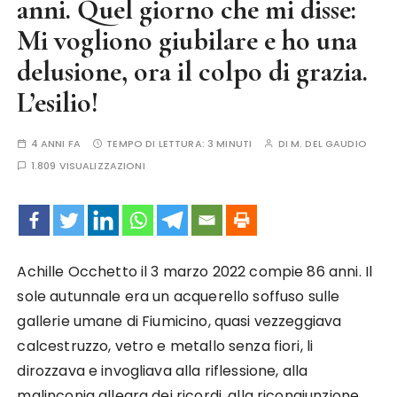
anni. Quel giorno che mi disse:
Mi vogliono giubilare e ho una
delusione, ora il colpo di grazia.
L’esilio!
4 ANNI FA
TEMPO DI LETTURA:
3 MINUTI
DI
M. DEL GAUDIO
1.809 VISUALIZZAZIONI
Achille Occhetto il 3 marzo 2022 compie 86 anni. Il
sole autunnale era un acquerello soffuso sulle
gallerie umane di Fiumicino, quasi vezzeggiava
calcestruzzo, vetro e metallo senza fiori, li
dirozzava e invogliava alla riflessione, alla
malinconia allegra dei ricordi, alla ricongiunzione