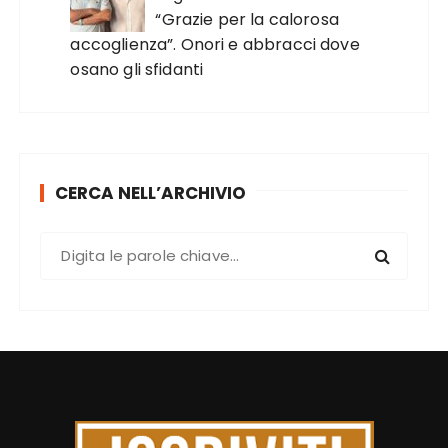
“Grazie per la calorosa
accoglienza”. Onori e abbracci dove
osano gli sfidanti
CERCA NELL’ARCHIVIO
C
e
r
c
a
: