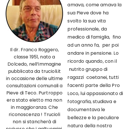
amava, come amava la
sua Pieve dove ha
svolto la sua vita
professionale, da
medico di famiglia, fino
ad un anno fa, per poi
Il dr. Franco Roggero,
andare in pensione. Lo
classe 1951, nato a
ricordo quando, con il
Dolcedo, nell’immagine
nutrito gruppo di
pubblicata da trucioli.it
ragazzi coetanei, tutti
in occasione delle ultime
facenti parte della Pro
consultazioni comunali a
Pieve di Teco. Purtroppo
Loco, lui appassionato di
era stato eletto ma non
fotografia, studiava e
in maggioranza. Che
documentava le
riconoscenza ! Trucioli
bellezze e la peculiare
non si stancherà di
natura della nostra
scrivere che i galtuomini,