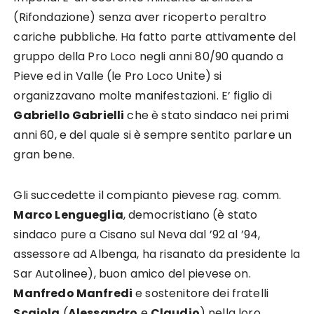
(Rifondazione) senza aver ricoperto peraltro
cariche pubbliche. Ha fatto parte attivamente del
gruppo della Pro Loco negli anni 80/90 quando a
Pieve ed in Valle (le Pro Loco Unite) si
organizzavano molte manifestazioni. E’ figlio di
Gabriello Gabrielli
che è stato sindaco nei primi
anni 60, e del quale si è sempre sentito parlare un
gran bene.
Gli succedette il compianto pievese rag. comm.
Marco Lengueglia
, democristiano (è stato
sindaco pure a Cisano sul Neva dal ’92 al ’94,
assessore ad Albenga, ha risanato da presidente la
Sar Autolinee), buon amico del pievese on.
Manfredo Manfredi
e sostenitore dei fratelli
Scajola
(
Alessandro
e
Claudio
) nella loro