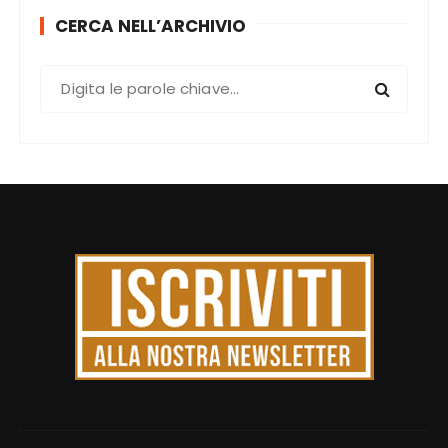
CERCA NELL’ARCHIVIO
C
e
r
c
a
: