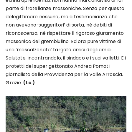
ed intraprendenza, non hanno mai condiviso di far
parte di fratellanze massoniche. Senza per questo
delegittimare nessuno, ma a testimonianza che
non avevano ‘suggeritori’ di sorta, né debiti di
riconoscenza, né rispettare il rigoroso giuramento
massonico del grembiulino. Ed ora pure vittime di
una ‘mascalzonata’ targata amici degli amici.
Salutate, incontrandolo, il sindaco e i suoi valletti. E i
protetti del super gettonato Andrea Pomati
giornalista della Provvidenza per la Valle Arroscia.
Grazie.
(l.c.)