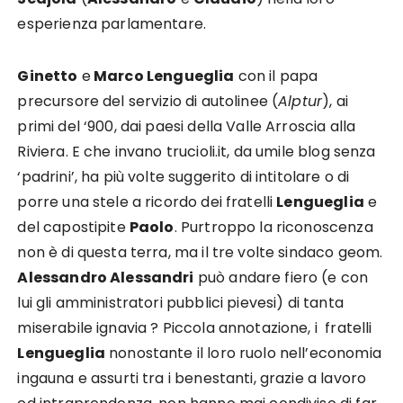
esperienza parlamentare.
Ginetto
e
Marco Lengueglia
con il papa
precursore del servizio di autolinee (
Alptur
), ai
primi del ‘900, dai paesi della Valle Arroscia alla
Riviera. E che invano trucioli.it, da umile blog senza
‘padrini’, ha più volte suggerito di intitolare o di
porre una stele a ricordo dei fratelli
Lengueglia
e
del capostipite
Paolo
. Purtroppo la riconoscenza
non è di questa terra, ma il tre volte sindaco geom.
Alessandro Alessandri
può andare fiero (e con
lui gli amministratori pubblici pievesi) di tanta
miserabile ignavia ? Piccola annotazione, i fratelli
Lengueglia
nonostante il loro ruolo nell’economia
ingauna e assurti tra i benestanti, grazie a lavoro