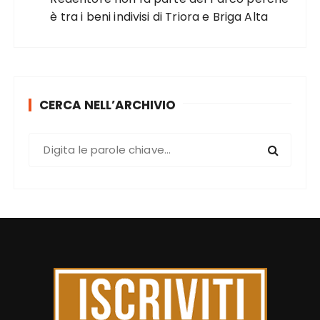
è tra i beni indivisi di Triora e Briga Alta
CERCA NELL’ARCHIVIO
C
e
r
c
a
: