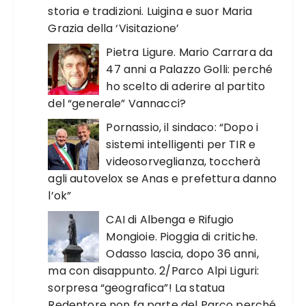
storia e tradizioni. Luigina e suor Maria
Grazia della ‘Visitazione’
Pietra Ligure. Mario Carrara da
47 anni a Palazzo Golli: perché
ho scelto di aderire al partito
del “generale” Vannacci?
Pornassio, il sindaco: “Dopo i
sistemi intelligenti per TIR e
videosorveglianza, toccherà
agli autovelox se Anas e prefettura danno
l’ok”
CAI di Albenga e Rifugio
Mongioie. Pioggia di critiche.
Odasso lascia, dopo 36 anni,
ma con disappunto. 2/Parco Alpi Liguri:
sorpresa “geografica”! La statua
Redentore non fa parte del Parco perché