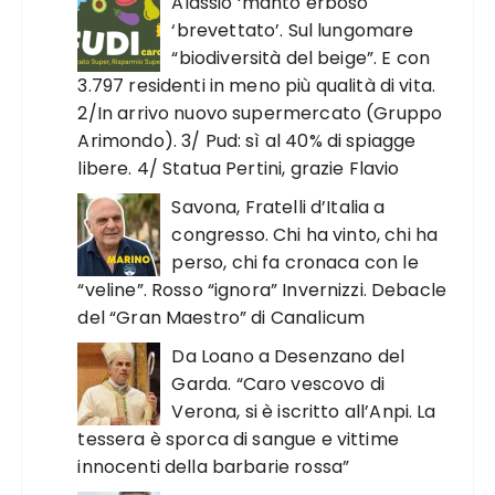
Alassio ‘manto erboso
‘brevettato’. Sul lungomare
“biodiversità del beige”. E con
3.797 residenti in meno più qualità di vita.
2/In arrivo nuovo supermercato (Gruppo
Arimondo). 3/ Pud: sì al 40% di spiagge
libere. 4/ Statua Pertini, grazie Flavio
Savona, Fratelli d’Italia a
congresso. Chi ha vinto, chi ha
perso, chi fa cronaca con le
“veline”. Rosso “ignora” Invernizzi. Debacle
del “Gran Maestro” di Canalicum
Da Loano a Desenzano del
Garda. “Caro vescovo di
Verona, si è iscritto all’Anpi. La
tessera è sporca di sangue e vittime
innocenti della barbarie rossa”