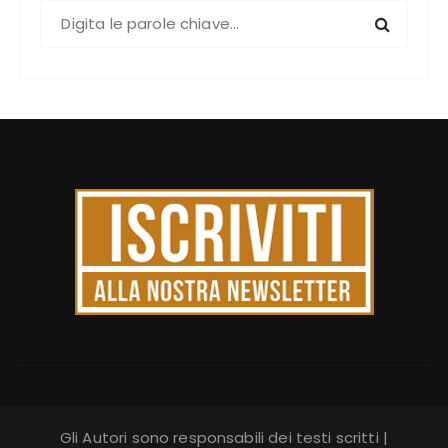
C
e
r
c
a
:
Gli Autori sono responsabili dei testi scritti |