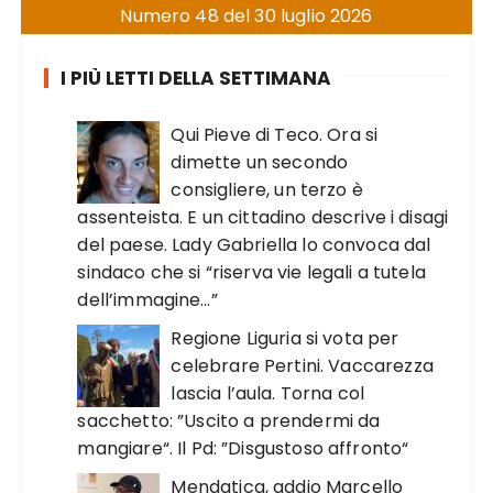
Numero 48 del 30 luglio 2026
I PIÙ LETTI DELLA SETTIMANA
Qui Pieve di Teco. Ora si
dimette un secondo
consigliere, un terzo è
assenteista. E un cittadino descrive i disagi
del paese. Lady Gabriella lo convoca dal
sindaco che si “riserva vie legali a tutela
dell’immagine…”
Regione Liguria si vota per
celebrare Pertini. Vaccarezza
lascia l’aula. Torna col
sacchetto: ”Uscito a prendermi da
mangiare“. Il Pd: ”Disgustoso affronto“
Mendatica, addio Marcello