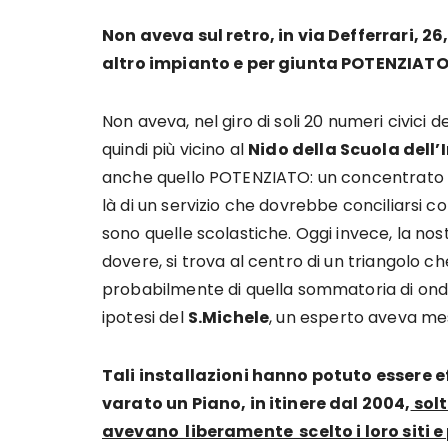
Non aveva sul retro, in via Defferrari, 26
altro impianto e per giunta POTENZIATO
Non aveva, nel giro di soli 20 numeri civici del
quindi più vicino al
Nido della Scuola dell’
anche quello POTENZIATO: un concentrato di
là di un servizio che dovrebbe conciliarsi co
sono quelle scolastiche. Oggi invece, la nos
dovere, si trova al centro di un triangolo 
probabilmente di quella sommatoria di onde
ipotesi del
S.Michele
, un esperto aveva mes
Tali installazioni hanno potuto essere 
varato un Piano, in itinere dal 2004,
solt
avevano liberamente scelto i loro siti e