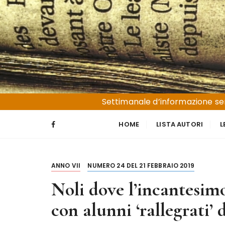
S
a
l
t
a
a
l
Liguria e Basso Piemonte
Trucioli
c
Settimanale d’informazione sen
o
n
HOME
LISTA AUTORI
L
t
e
n
ANNO VII
NUMERO 24 DEL 21 FEBBRAIO 2019
u
t
Noli dove l’incantesimo
o
con alunni ‘rallegrati