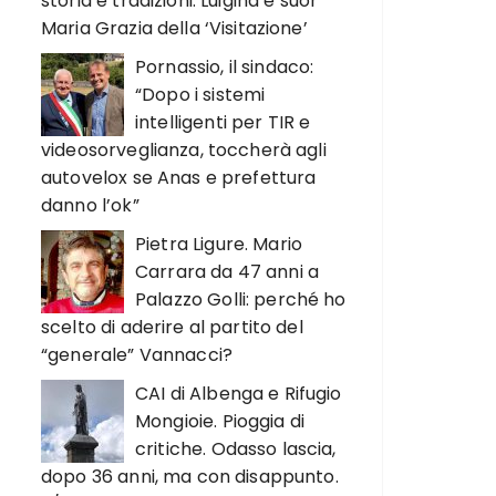
storia e tradizioni. Luigina e suor
Maria Grazia della ‘Visitazione’
Pornassio, il sindaco:
“Dopo i sistemi
intelligenti per TIR e
videosorveglianza, toccherà agli
autovelox se Anas e prefettura
danno l’ok”
Pietra Ligure. Mario
Carrara da 47 anni a
Palazzo Golli: perché ho
scelto di aderire al partito del
“generale” Vannacci?
CAI di Albenga e Rifugio
Mongioie. Pioggia di
critiche. Odasso lascia,
dopo 36 anni, ma con disappunto.