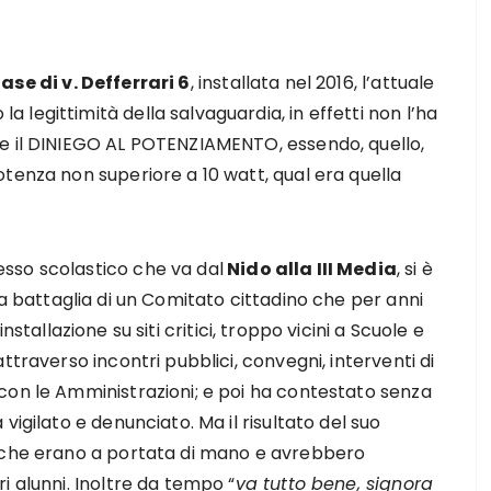
se di v. Defferrari 6
, installata nel 2016, l’attuale
legittimità della salvaguardia, in effetti non l’ha
le il DINIEGO AL POTENZIAMENTO, essendo, quello,
tenza non superiore a 10 watt, qual era quella
sso scolastico che va dal
Nido alla III Media
, si è
a battaglia di un Comitato cittadino che per anni
nstallazione su siti critici, troppo vicini a Scuole e
ttraverso incontri pubblici, convegni, interventi di
con le Amministrazioni; e poi ha contestato senza
igilato e denunciato. Ma il risultato del suo
i che erano a portata di mano e avrebbero
i alunni. Inoltre da tempo “
va tutto bene, signora