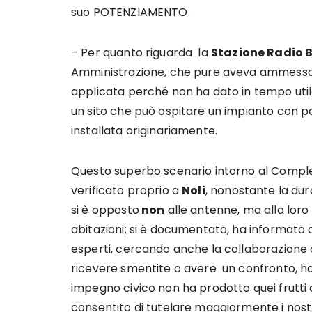
suo POTENZIAMENTO.
– Per quanto riguarda la
Stazione Radio Ba
Amministrazione, che pure aveva ammesso la 
applicata perché non ha dato in tempo uti
un sito che può ospitare un impianto con po
installata originariamente.
Questo superbo scenario intorno al Comple
verificato proprio a
Noli
, nonostante la dur
si è opposto
non
alle antenne, ma alla loro i
abitazioni; si è documentato, ha informato a
esperti, cercando anche la collaborazione 
ricevere smentite o avere un confronto, ha v
impegno civico non ha prodotto quei frutt
consentito di tutelare maggiormente i nostr