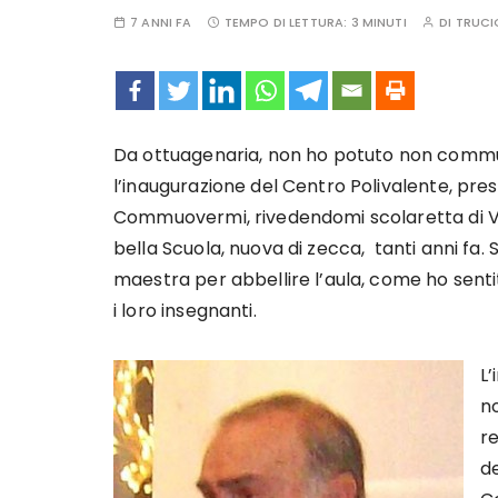
7 ANNI FA
TEMPO DI LETTURA:
3 MINUTI
DI
TRUCI
Da ottuagenaria, non ho potuto non commu
l’inaugurazione del Centro Polivalente, pres
Commuovermi, rivedendomi scolaretta di V 
bella Scuola, nuova di zecca, tanti anni fa. Sp
maestra per abbellire l’aula, come ho senti
i loro insegnanti.
L
no
r
de