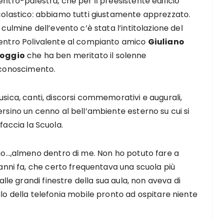
ntro-palestra, che per il preesistente edificio
colastico: abbiamo tutti giustamente apprezzato.
 culmine dell’evento c’è stata l’intitolazione del
entro Polivalente al compianto amico
Giuliano
oggio
che ha ben meritato il solenne
iconoscimento.
sica, canti, discorsi commemorativi e augurali,
rsino un cenno al bell’ambiente esterno su cui si
faccia la Scuola.
mo…,almeno dentro di me. Non ho potuto fare a
anni fa, che certo frequentava una scuola più
lle grandi finestre della sua aula, non aveva di
alo della telefonia mobile pronto ad ospitare niente