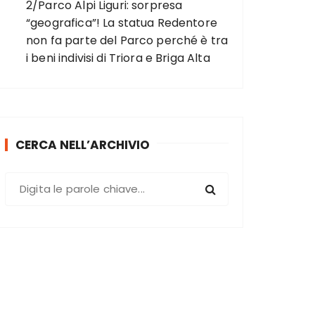
2/Parco Alpi Liguri: sorpresa
“geografica”! La statua Redentore
non fa parte del Parco perché è tra
i beni indivisi di Triora e Briga Alta
CERCA NELL’ARCHIVIO
C
e
r
c
a
: