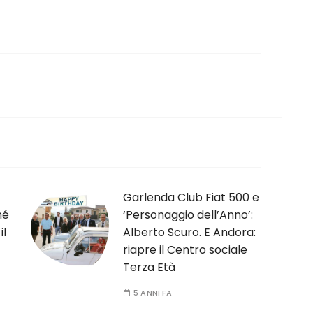
Garlenda Club Fiat 500 e
né
‘Personaggio dell’Anno’:
il
Alberto Scuro. E Andora:
riapre il Centro sociale
Terza Età
5 ANNI FA