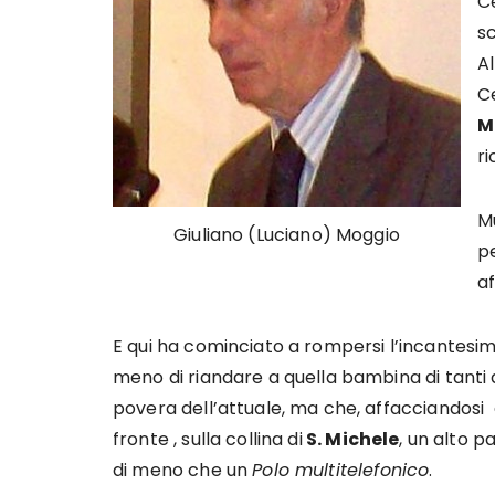
Ce
s
Al
C
M
r
Mu
Giuliano (Luciano) Moggio
pe
af
E qui ha cominciato a rompersi l’incantesi
meno di riandare a quella bambina di tanti 
povera dell’attuale, ma che, affacciandosi a
fronte , sulla collina di
S. Michele
, un alto p
di meno che un
Polo multitelefonico
.