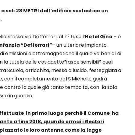
,
a soli 28 METRI dall’edificio scolastico
un
.
la stessa via Defferrari, al n° 6, sull’
Hotel Gino
– e
Infanzia “Defferrari”
– un ulteriore impianto,
 emissioni elettromagnetiche il quale va ben al di
n la tutela delle cosiddette”fasce sensibili” quali
tra Scuola, arricchita, messa a lucido, festeggiata a
che, con il completamento del S.Michele, godrà
 contro la quale già tanto tempo fa, con la sola
so in guardia.
effettuate in primo luogo perché il Comune ha
anto a fine 2018, quando ormai i Gestori
 piazzato le loro antenne,
come la legge