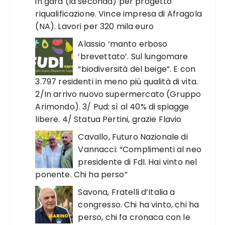
in gara (la seconda) per progetto
riqualificazione. Vince impresa di Afragola
(NA). Lavori per 320 mila euro
Alassio ‘manto erboso
‘brevettato’. Sul lungomare
“biodiversità del beige”. E con
3.797 residenti in meno più qualità di vita.
2/In arrivo nuovo supermercato (Gruppo
Arimondo). 3/ Pud: sì al 40% di spiagge
libere. 4/ Statua Pertini, grazie Flavio
Cavallo, Futuro Nazionale di
Vannacci: “Complimenti al neo
presidente di FdI. Hai vinto nel
ponente. Chi ha perso”
Savona, Fratelli d’Italia a
congresso. Chi ha vinto, chi ha
perso, chi fa cronaca con le