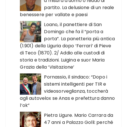
a misura d’uomo o feudo di
partito. La delusione di un reale
benessere per vallate e paesi
Loano, il panettiere di San
Domingo che fa il “porta a
porta”. La panetteria più antica
(1.901) della Liguria dopo ‘Ferrari’ di Pieve
di Teco (1870). 2/ Addio alle custodi di
storia e tradizioni. Luigina e suor Maria
Grazia della ‘Visitazione’
Pornassio, il sindaco: “Dopo i
sistemi intelligenti per TIR e
videosorveglianza, toccherà
agli autovelox se Anas e prefettura danno
l’ok”
Pietra Ligure. Mario Carrara da
47 anni a Palazzo Golli: perché