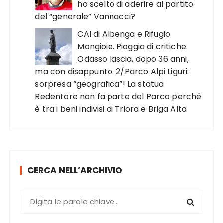
ho scelto di aderire al partito
del “generale” Vannacci?
CAI di Albenga e Rifugio
Mongioie. Pioggia di critiche.
Odasso lascia, dopo 36 anni,
ma con disappunto. 2/Parco Alpi Liguri:
sorpresa “geografica”! La statua
Redentore non fa parte del Parco perché
è tra i beni indivisi di Triora e Briga Alta
CERCA NELL’ARCHIVIO
C
e
r