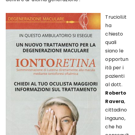
Trucioli.it
ha
chiesto
quali
siano le
opportun
ità per i
pazienti
al dott.
Roberto
Ravera
,
cittadino
ingauno,
che ha