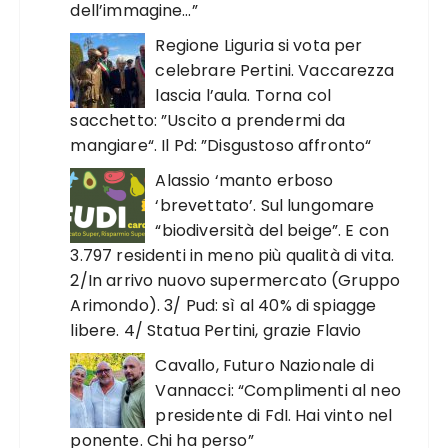
dell’immagine…”
Regione Liguria si vota per
celebrare Pertini. Vaccarezza
lascia l’aula. Torna col
sacchetto: ”Uscito a prendermi da
mangiare“. Il Pd: ”Disgustoso affronto“
Alassio ‘manto erboso
‘brevettato’. Sul lungomare
“biodiversità del beige”. E con
3.797 residenti in meno più qualità di vita.
2/In arrivo nuovo supermercato (Gruppo
Arimondo). 3/ Pud: sì al 40% di spiagge
libere. 4/ Statua Pertini, grazie Flavio
Cavallo, Futuro Nazionale di
Vannacci: “Complimenti al neo
presidente di FdI. Hai vinto nel
ponente. Chi ha perso”