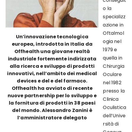
conseguit
o la
specializz
azione in
Oftalmol
Un’innovazione tecnologica
ogia nel
europea, introdotta in Italia da
1979 e
Offhealth una giovane realtà
quella in
industriale fortemente indirizzata
alla ricerca e sviluppo di prodotti
Chirurgia
innovativi, nell’ambito dei medical
Oculare
devices e del e del farmaco.
nel 1982
Offhealth ha avviato di recente
presso la
nuove partnership per lo sviluppo e
Clinica
la fornitura di prodotti in 38 paesi
Oculistica
del mondo. Alessandro Zanini è
dell’Unive
l’amministratore delegato
rsità di