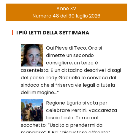
Anno XV
Numero 48 del 30 luglio 2026
I PIÙ LETTI DELLA SETTIMANA
Qui Pieve di Teco. Ora si
dimette un secondo
consigliere, un terzo è
assenteista. E un cittadino descrive i disagi
del paese. Lady Gabriella lo convoca dal
sindaco che si “riserva vie legali a tutela
dell’immagine…”
Regione Liguria si vota per
celebrare Pertini. Vaccarezza
lascia l’aula. Torna col
sacchetto: ”Uscito a prendermi da
mangiare“. Il Pd: ”Disgustoso affronto“