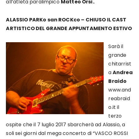
all’atleta paralimpico
Matteo Orsi.
.
ALASSIO PARKo san ROCKco – CHIUSO IL CAST
ARTISTICO DEL GRANDE APPUNTAMENTO ESTIVO
Sarà il
grande
chitarrist
a
Andrea
Braido
www.and
reabraid
o.it il
terzo
ospite che il 7 luglio 2017 sbarcherà ad Alassio, a
soli sei giorni dal mega concerto di “VASCO ROSSI