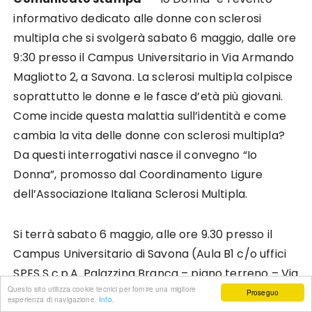
informativo dedicato alle donne con sclerosi
multipla che si svolgerà sabato 6 maggio, dalle ore
9:30 presso il Campus Universitario in Via Armando
Magliotto 2, a Savona. La sclerosi multipla colpisce
soprattutto le donne e le fasce d’età più giovani.
Come incide questa malattia sull’identità e come
cambia la vita delle donne con sclerosi multipla?
Da questi interrogativi nasce il convegno “Io
Donna”, promosso dal Coordinamento Ligure
dell’Associazione Italiana Sclerosi Multipla.
Si terrà sabato 6 maggio, alle ore 9.30 presso il
Campus Universitario di Savona (Aula B1 c/o uffici
SPES S.c.p.A. Palazzina Branca – piano terreno – Via
Questo sito utilizza cookie tecnici per fornire una migliore
A. Magliotto, 2 – 2/2A – SAVONA) Un incontro che
Proseguo
esperienza di navigazione.
Info.