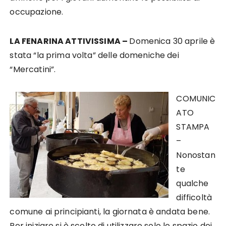
occupazione.
LA FENARINA ATTIVISSIMA –
Domenica 30 aprile è
stata “la prima volta” delle domeniche dei
“Mercatini”.
COMUNIC
ATO
STAMPA
–
Nonostan
te
qualche
difficoltà
comune ai principianti, la giornata è andata bene.
Per iniziare si è scelto di utilizzare solo lo spazio dei