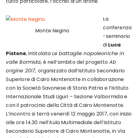
tutto particolare, l’occhio di un drone.
La
conferenza
Monte Negino
-seminario
di
Luca
Pistone
, intitolata
Le battaglie napoleoniche in
valle Bormida
, è nell’ambito del progetto
Ab
origine 2017,
organizzato dall’Istituto Secondario
Superiore di Cairo Montenotte in collaborazione
con la Società Savonese di Storia Patria e l’Istituto
Internazionale Studi Liguri – Sezione Valbormida e
con il patrocinio della Città di Cairo Montenotte.
L’incontro si terrà venerdì 12 maggio 2017, con inizio
alle ore 14.30 nell’Aula Multimediale dell’Istituto
Secondario Superiore di Cairo Montenotte, in Via