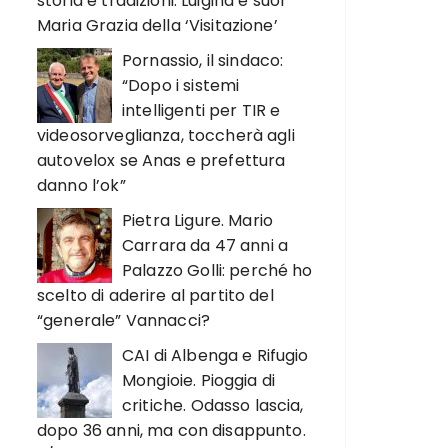
storia e tradizioni. Luigina e suor
Maria Grazia della ‘Visitazione’
Pornassio, il sindaco:
“Dopo i sistemi
intelligenti per TIR e
videosorveglianza, toccherà agli
autovelox se Anas e prefettura
danno l’ok”
Pietra Ligure. Mario
Carrara da 47 anni a
Palazzo Golli: perché ho
scelto di aderire al partito del
“generale” Vannacci?
CAI di Albenga e Rifugio
Mongioie. Pioggia di
critiche. Odasso lascia,
dopo 36 anni, ma con disappunto.