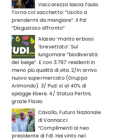
Vaccarezza lascia l’aula.
Torna col sacchetto: ”Uscito a
prendermi da mangiare“. Il Pd:
”Disgustoso affronto“
Alassio ‘manto erboso
‘brevettato’. Sul
lungomare “biodiversità
del beige”. E con 3.797 residenti in
meno più qualità di vita. 2/In arrivo
nuovo supermercato (Gruppo
Arimondo). 3/ Pud: sì al 40% di
spiagge libere. 4/ Statua Pertini,
grazie Flavio
Cavallo, Futuro Nazionale
di Vannacci:
“Complimenti al neo
presidente di FdI. Hai vinto nel