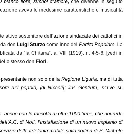
O bianco fiore, simbol d’amore,
che
divenne in seguito
icazione aveva le medesime caratteristiche e musicalità
te attivo sostenitore dell’
azione sindacale dei cattolici
in
o da don
Luigi Sturzo
come inno del
Partito Popolare
.
La
icata da “la Chitarra”, a. VIII (1919), n. 4-5-6, [vedi in
 dello stesso don
Fiori.
ppresentante non solo della
Regione Liguria
, ma di tutta
sore del popolo, [di Niccoli]: Jus Gentium,
, scrive su
fa, anche con la raccolta di oltre 1000 firme, che riguarda
dell’A.C. di Noli, l’installazione di un nuovo impianto di
ervizio della telefonia mobile sulla collina di S. Michele