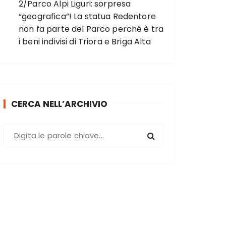
2/Parco Alpi Liguri: sorpresa
“geografica”! La statua Redentore
non fa parte del Parco perché è tra
i beni indivisi di Triora e Briga Alta
CERCA NELL’ARCHIVIO
C
e
r
c
a
: