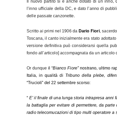
Il nuovo partito si è anche dotato di un inno,
l’inno ufficiale della DC, e
dato l’anno di pubbl
delle passate canzonette.
Scritto ai primi nel 1906 da
Dario Fiori
, sacerdo
Toscana
,
il canto inizialmente era stato adottat
versione definitiva può considerarsi quella pubbl
fondo all’articolo] accompagnata da un articolo
Or dunque
il “
Bianco Fiore”
nostrano, ultimo ra
Italia, in qualità di
Tribuno della plebe, difen
“Trucioli” del 22 settembre scorso:
“
E’ il finale di una lunga storia intrapresa anni 
la battaglia per evitare di permettere, da parte 
radio telecomucazioni di tipo multi operatore a s