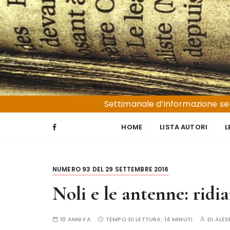
S
a
l
t
a
a
l
Liguria e Basso Piemonte
Trucioli
c
Settimanale d’informazione sen
o
n
HOME
LISTA AUTORI
L
t
e
n
NUMERO 93 DEL 29 SETTEMBRE 2016
u
t
Noli e le antenne: ridi
o
10 ANNI FA
TEMPO DI LETTURA:
14 MINUTI
DI
ALES