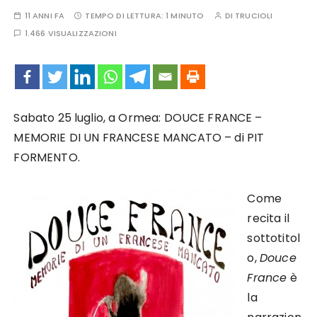
11 ANNI FA
TEMPO DI LETTURA:
1 MINUTO
DI
TRUCIOLI
1.466 VISUALIZZAZIONI
Sabato 25 luglio, a Ormea: DOUCE FRANCE –
MEMORIE DI UN FRANCESE MANCATO – di PIT
FORMENTO.
Come
recita il
sottotitol
o,
Douce
France
è
la