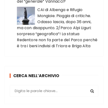
del “generale” Vannacci?
CAI di Albenga e Rifugio
Mongioie. Pioggia di critiche.
Odasso lascia, dopo 36 anni,
ma con disappunto. 2/Parco Alpi Liguri:
sorpresa “geografica”! La statua
Redentore non fa parte del Parco perché
è tra i beni indivisi di Triora e Briga Alta
CERCA NELL’ARCHIVIO
C
e
r
c