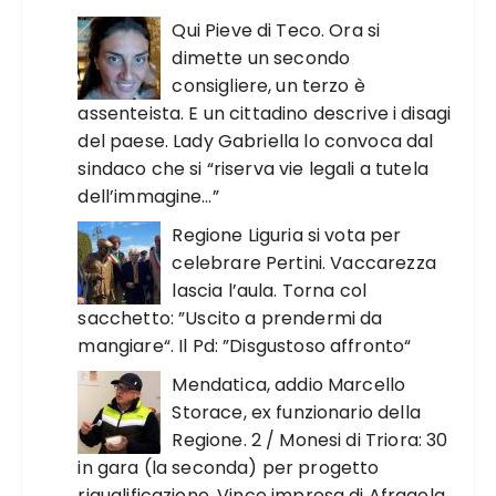
Qui Pieve di Teco. Ora si
dimette un secondo
consigliere, un terzo è
assenteista. E un cittadino descrive i disagi
del paese. Lady Gabriella lo convoca dal
sindaco che si “riserva vie legali a tutela
dell’immagine…”
Regione Liguria si vota per
celebrare Pertini. Vaccarezza
lascia l’aula. Torna col
sacchetto: ”Uscito a prendermi da
mangiare“. Il Pd: ”Disgustoso affronto“
Mendatica, addio Marcello
Storace, ex funzionario della
Regione. 2 / Monesi di Triora: 30
in gara (la seconda) per progetto
riqualificazione. Vince impresa di Afragola