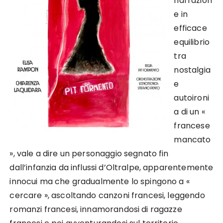
narrazion
e in
efficace
equilibrio
tra
nostalgia
e
autoironi
a di un «
francese
mancato
», vale a dire un personaggio segnato fin
dall’infanzia da influssi d’Oltralpe, apparentemente
innocui ma che gradualmente lo spingono a «
cercare », ascoltando canzoni francesi, leggendo
romanzi francesi, innamorandosi di ragazze