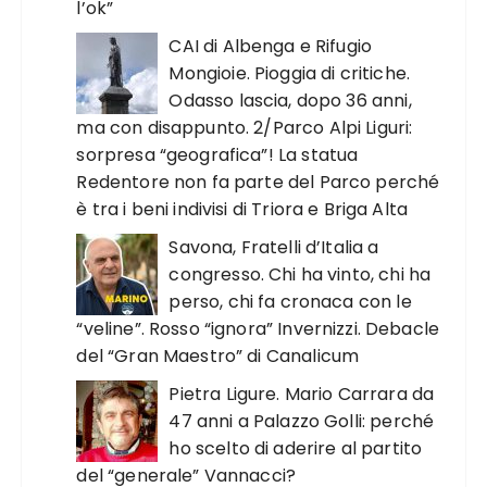
l’ok”
CAI di Albenga e Rifugio
Mongioie. Pioggia di critiche.
Odasso lascia, dopo 36 anni,
ma con disappunto. 2/Parco Alpi Liguri:
sorpresa “geografica”! La statua
Redentore non fa parte del Parco perché
è tra i beni indivisi di Triora e Briga Alta
Savona, Fratelli d’Italia a
congresso. Chi ha vinto, chi ha
perso, chi fa cronaca con le
“veline”. Rosso “ignora” Invernizzi. Debacle
del “Gran Maestro” di Canalicum
Pietra Ligure. Mario Carrara da
47 anni a Palazzo Golli: perché
ho scelto di aderire al partito
del “generale” Vannacci?