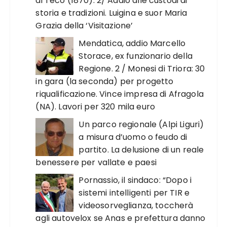
di Teco (1870). 2/ Addio alle custodi di
storia e tradizioni. Luigina e suor Maria
Grazia della ‘Visitazione’
Mendatica, addio Marcello
Storace, ex funzionario della
Regione. 2 / Monesi di Triora: 30
in gara (la seconda) per progetto
riqualificazione. Vince impresa di Afragola
(NA). Lavori per 320 mila euro
Un parco regionale (Alpi Liguri)
a misura d’uomo o feudo di
partito. La delusione di un reale
benessere per vallate e paesi
Pornassio, il sindaco: “Dopo i
sistemi intelligenti per TIR e
videosorveglianza, toccherà
agli autovelox se Anas e prefettura danno