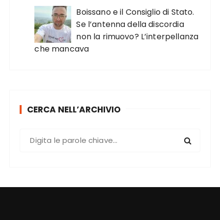
Boissano e il Consiglio di Stato.
Se l’antenna della discordia
non la rimuovo? L’interpellanza
che mancava
CERCA NELL’ARCHIVIO
C
e
r
c
a
: