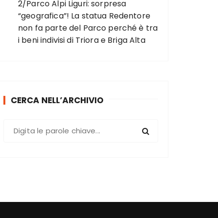
2/Parco Alpi Liguri: sorpresa
“geografica”! La statua Redentore
non fa parte del Parco perché è tra
i beni indivisi di Triora e Briga Alta
CERCA NELL’ARCHIVIO
C
e
r
c
a
: