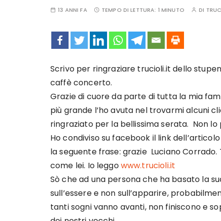
13 ANNI FA
TEMPO DI LETTURA:
1 MINUTO
DI
TRUC
Scrivo per ringraziare trucioli.it dello stup
caffè concerto.
Grazie di cuore da parte di tutta la mia fam
più grande l’ho avuta nel trovarmi alcuni c
ringraziato per la bellissima serata. Non lo
Ho condiviso su facebook il link dell’artico
la seguente frase: grazie Luciano Corrado. T
come lei. Io leggo
www.trucioli.it
Sò che ad una persona che ha basato la sua v
sull’essere e non sull’apparire, probabilm
tanti sogni vanno avanti, non finiscono e s
dei nostri vecchi.