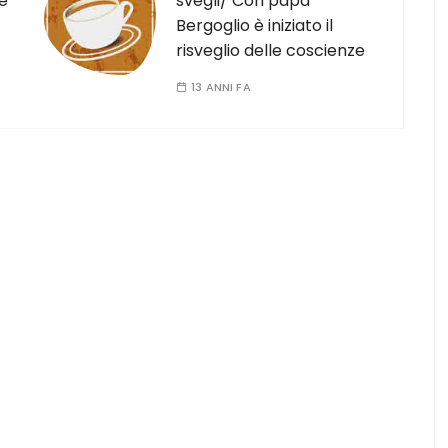
le
svegli/ Con papa
Bergoglio è iniziato il
risveglio delle coscienze
13 ANNI FA