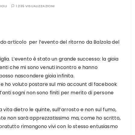
IOLI
1.235 VISUALIZZAZIONI
endo articolo per l’evento del ritorno da Balzola del
iglia. L’evento è stato un grande successo: la gioia
lienti che mi sono venuti incontro e hanno
 posso nascondere gioia infinita.
lo e ho voluto postare sul mio account di facebook
anti sogni non sono finiti per merito di persone
ita dietro le quinte, sull’arrosto e non sul fumo,
ente non sarà apprezzatissimo ma, come ho scritto,
opratutto rimangono vivi con lo stesso entusiasmo