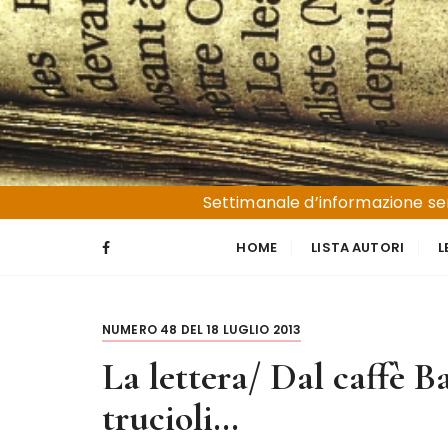
S
a
l
t
a
a
l
Liguria e Basso Piemonte
Trucioli
c
Settimanale d’informazione sen
o
n
HOME
LISTA AUTORI
L
t
e
n
NUMERO 48 DEL 18 LUGLIO 2013
u
t
La lettera/ Dal caffè Ba
o
trucioli…