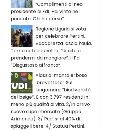
“Complimenti al neo
presidente di FdI. Hai vinto nel
ponente. Chi ha perso”
Regione Liguria si vota
per celebrare Pertini.
Vaccarezza lascia l’aula.
Torna col sacchetto: ”Uscito a
prendermi da mangiare“. Il Pd:
”Disgustoso affronto“
Alassio ‘manto erboso
‘brevettato’. Sul
lungomare “biodiversità
del beige”. E con 3.797 residenti in
meno più qualità di vita. 2/In arrivo
nuovo supermercato (Gruppo
Arimondo). 3/ Pud: sì al 40% di
spiagge libere. 4/ Statua Pertini,