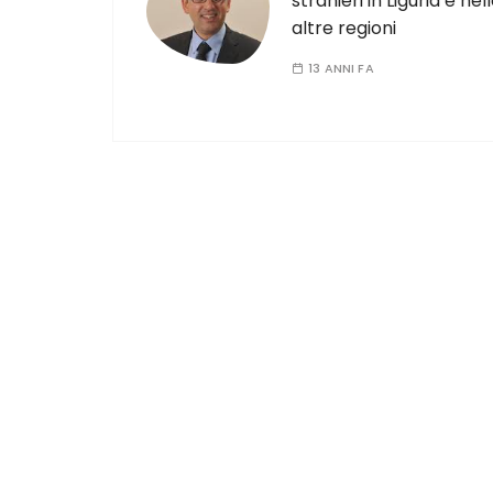
stranieri in Liguria e nel
altre regioni
13 ANNI FA