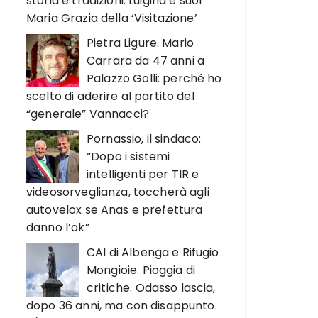
storia e tradizioni. Luigina e suor
Maria Grazia della ‘Visitazione’
Pietra Ligure. Mario
Carrara da 47 anni a
Palazzo Golli: perché ho
scelto di aderire al partito del
“generale” Vannacci?
Pornassio, il sindaco:
“Dopo i sistemi
intelligenti per TIR e
videosorveglianza, toccherà agli
autovelox se Anas e prefettura
danno l’ok”
CAI di Albenga e Rifugio
Mongioie. Pioggia di
critiche. Odasso lascia,
dopo 36 anni, ma con disappunto.