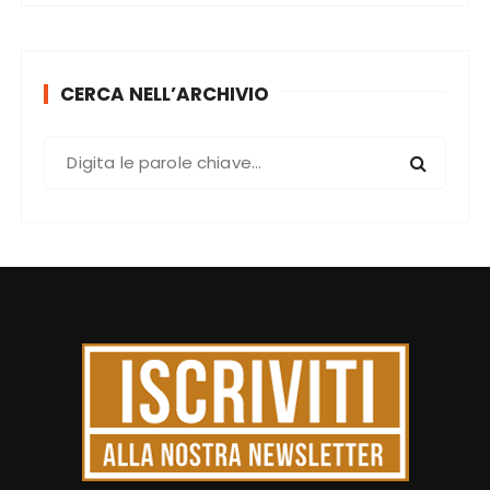
CERCA NELL’ARCHIVIO
C
e
r
c
a
: