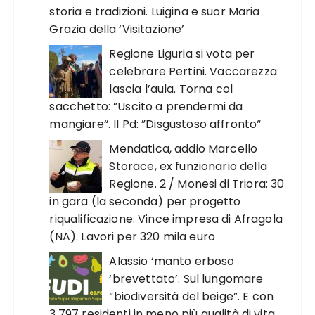
storia e tradizioni. Luigina e suor Maria
Grazia della ‘Visitazione’
Regione Liguria si vota per
celebrare Pertini. Vaccarezza
lascia l’aula. Torna col
sacchetto: ”Uscito a prendermi da
mangiare“. Il Pd: ”Disgustoso affronto“
Mendatica, addio Marcello
Storace, ex funzionario della
Regione. 2 / Monesi di Triora: 30
in gara (la seconda) per progetto
riqualificazione. Vince impresa di Afragola
(NA). Lavori per 320 mila euro
Alassio ‘manto erboso
‘brevettato’. Sul lungomare
“biodiversità del beige”. E con
3.797 residenti in meno più qualità di vita.