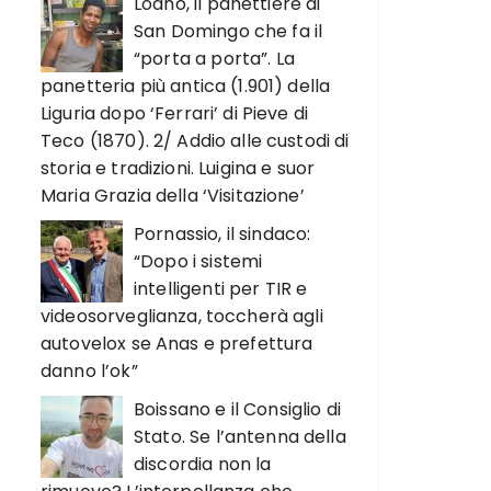
Loano, il panettiere di
San Domingo che fa il
“porta a porta”. La
panetteria più antica (1.901) della
Liguria dopo ‘Ferrari’ di Pieve di
Teco (1870). 2/ Addio alle custodi di
storia e tradizioni. Luigina e suor
Maria Grazia della ‘Visitazione’
Pornassio, il sindaco:
“Dopo i sistemi
intelligenti per TIR e
videosorveglianza, toccherà agli
autovelox se Anas e prefettura
danno l’ok”
Boissano e il Consiglio di
Stato. Se l’antenna della
discordia non la