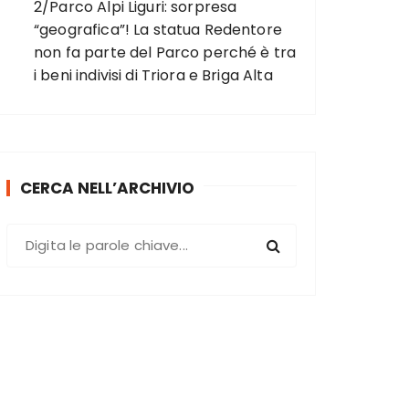
2/Parco Alpi Liguri: sorpresa
“geografica”! La statua Redentore
non fa parte del Parco perché è tra
i beni indivisi di Triora e Briga Alta
CERCA NELL’ARCHIVIO
C
e
r
c
a
: