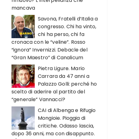
rimuovo? L’interpellanza che
mancava
Savona, Fratelli d’Italia a
congresso. Chi ha vinto,
chi ha perso, chi fa
cronaca con le “veline”. Rosso
“ignora” Invernizzi. Debacle del
“Gran Maestro” di Canalicum
Pietra Ligure. Mario
Carrara da 47 anni a
Palazzo Golli: perché ho
scelto di aderire al partito del
“generale” Vannacci?
CAI di Albenga e Rifugio
Mongioie. Pioggia di
critiche. Odasso lascia,
dopo 36 anni, ma con disappunto.