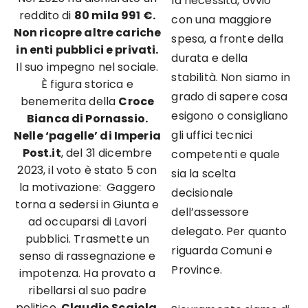
la necessità, ovvio
reddito di
80 mila 991 €.
con una maggiore
Non ricopre altre cariche
spesa, a fronte della
in enti pubblici e privati.
durata e della
Il suo impegno nel sociale.
stabilità. Non siamo in
È figura storica e
grado di sapere cosa
benemerita della
Croce
esigono o consigliano
Bianca di Pornassio.
gli uffici tecnici
Nelle ‘pagelle’ di Imperia
Post.it
, del 31 dicembre
competenti e quale
2023, il voto è stato 5 con
sia la scelta
la motivazione: Gaggero
decisionale
torna a sedersi in Giunta e
dell’assessore
ad occuparsi di Lavori
delegato. Per quanto
pubblici. Trasmette un
riguarda Comuni e
senso di rassegnazione e
Province.
impotenza. Ha provato a
ribellarsi al suo padre
politico,
Claudio Scajola
,