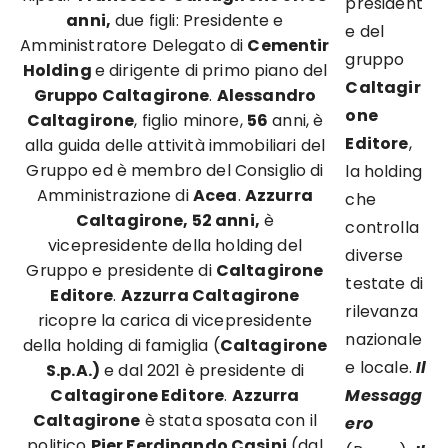
president
anni,
due figli: Presidente e
e del
Amministratore Delegato di
Cementir
gruppo
Holding
e dirigente di primo piano del
Caltagir
Gruppo
Caltagirone
.
Alessandro
one
Caltagirone
, figlio minore,
56
anni, è
Editore
,
alla guida delle attività immobiliari del
Gruppo ed è membro del Consiglio di
la holding
Amministrazione di
Acea
.
Azzurra
che
Caltagirone, 52 anni,
è
controlla
vicepresidente della holding del
diverse
Gruppo e presidente di
Caltagirone
testate di
Editore
.
Azzurra Caltagirone
rilevanza
ricopre la carica di vicepresidente
nazionale
della holding di famiglia (
Caltagirone
e locale.
Il
S.p.A.)
e dal 2021 è presidente di
Caltagirone Editore
.
Azzurra
Messagg
Caltagirone
è stata sposata con il
ero
politico
Pier Ferdinando Casini
(dal