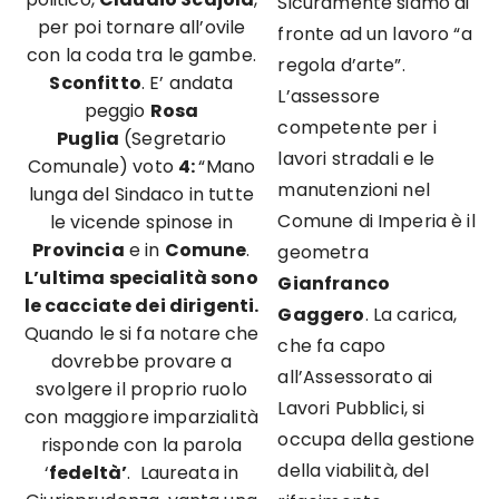
Sicuramente siamo di
per poi tornare all’ovile
fronte ad un lavoro “a
con la coda tra le gambe.
regola d’arte”.
Sconfitto
. E’ andata
L’assessore
peggio
Rosa
competente per i
Puglia
(Segretario
lavori stradali e le
Comunale) voto
4:
“Mano
manutenzioni nel
lunga del Sindaco in tutte
Comune di Imperia è il
le vicende spinose in
Provincia
e in
Comune
.
geometra
L’ultima specialità sono
Gianfranco
le cacciate dei dirigenti.
Gaggero
. La carica,
Quando le si fa notare che
che fa capo
dovrebbe provare a
all’Assessorato ai
svolgere il proprio ruolo
Lavori Pubblici, si
con maggiore imparzialità
occupa della gestione
risponde con la parola
della viabilità, del
‘
fedeltà’
. Laureata in