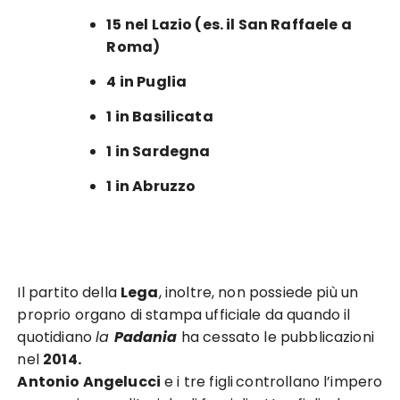
15
nel Lazio (es. il San Raffaele a
Roma)
4
in Puglia
1
in Basilicata
1
in Sardegna
1
in Abruzzo
Il partito della
Lega
, inoltre, non possiede più un
proprio organo di stampa ufficiale da quando il
quotidiano
la
Padania
ha cessato le pubblicazioni
nel
2014.
Antonio Angelucci
e i tre figli
controllano l’impero