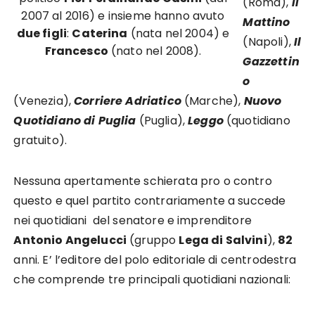
(Roma),
Il
2007 al 2016) e insieme hanno avuto
Mattino
due figli
:
Caterina
(nata nel 2004) e
(Napoli),
Il
Francesco
(nato nel 2008).
Gazzettin
o
(Venezia),
Corriere Adriatico
(Marche),
Nuovo
Quotidiano di Puglia
(Puglia),
Leggo
(quotidiano
gratuito).
Nessuna apertamente schierata pro o contro
questo e quel partito contrariamente a succede
nei quotidiani del senatore e imprenditore
Antonio Angelucci
(gruppo
Lega di Salvini
),
82
anni. E’ l’editore del polo editoriale di centrodestra
che comprende tre principali quotidiani nazionali: