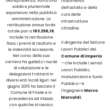
Giurisprudenza, vanta una
rifacimento
solida e pluriennale
dell’asfalto e della
esperienza nella pubblica
cura delle
amministrazione. La
infrastrutture
retribuzione annua lorda
cittadine.
totale pari a
193.256,16
.
Include la retribuzione
Il dirigente del Settore
fissa, i premi di risultato e
Lavori Pubblici del
le indennità accessorie.
Nel corso della sua
Comune di Imperia
carriera ha guidato i nuclei
—che include i servizi
di valutazione e le
Lavori Pubblici,
delegazioni trattanti in
manutenzioni e Suolo
diversi enti locali liguri: nel
Pubblico—è
giugno 2015 ha lasciato il
l’ingegnere
Marco
Comune di Finale e in
Marvaldi.
precedenza ad Alassio
con qualche strascico