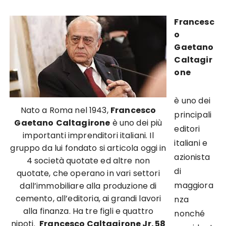
Francesc
o
Gaetano
Caltagir
one
è uno dei
Nato a Roma nel 1943,
Francesco
principali
Gaetano
Caltagirone
è uno dei più
editori
importanti imprenditori italiani. Il
italiani e
gruppo da lui fondato si articola oggi in
azionista
4 società quotate ed altre non
di
quotate, che operano in vari settori
maggiora
dall’immobiliare alla produzione di
cemento, all’editoria, ai grandi lavori
nza
alla finanza. Ha tre figli e quattro
nonché
nipoti.
Francesco Caltagirone Jr. 58