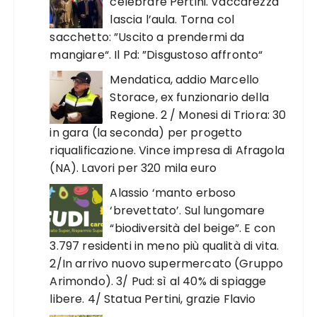
celebrare Pertini. Vaccarezza
lascia l’aula. Torna col
sacchetto: ”Uscito a prendermi da
mangiare“. Il Pd: ”Disgustoso affronto“
Mendatica, addio Marcello
Storace, ex funzionario della
Regione. 2 / Monesi di Triora: 30
in gara (la seconda) per progetto
riqualificazione. Vince impresa di Afragola
(NA). Lavori per 320 mila euro
Alassio ‘manto erboso
‘brevettato’. Sul lungomare
“biodiversità del beige”. E con
3.797 residenti in meno più qualità di vita.
2/In arrivo nuovo supermercato (Gruppo
Arimondo). 3/ Pud: sì al 40% di spiagge
libere. 4/ Statua Pertini, grazie Flavio