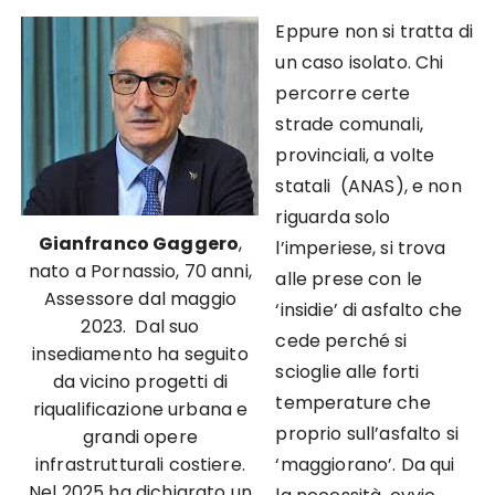
Eppure non si tratta di
un caso isolato. Chi
percorre certe
strade comunali,
provinciali, a volte
statali (ANAS), e non
riguarda solo
Gianfranco Gaggero
,
l’imperiese, si trova
nato a Pornassio, 70 anni,
alle prese con le
Assessore dal maggio
‘insidie’ di asfalto che
2023. Dal suo
cede perché si
insediamento ha seguito
scioglie alle forti
da vicino progetti di
temperature che
riqualificazione urbana e
proprio sull’asfalto si
grandi opere
infrastrutturali costiere.
‘maggiorano’. Da qui
Nel 2025 ha dichiarato un