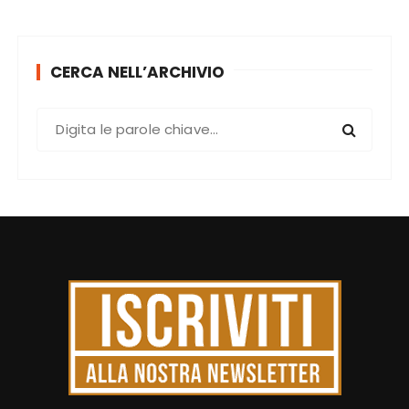
CERCA NELL’ARCHIVIO
C
e
r
c
a
: