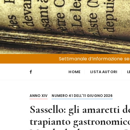
S
a
l
t
a
a
l
Liguria e Basso Piemonte
Trucioli
c
Settimanale d’informazione sen
o
n
HOME
LISTA AUTORI
L
t
e
n
ANNO XIV
NUMERO 41 DELL'11 GIUGNO 2026
u
t
Sassello: gli amaretti 
o
trapianto gastronomico