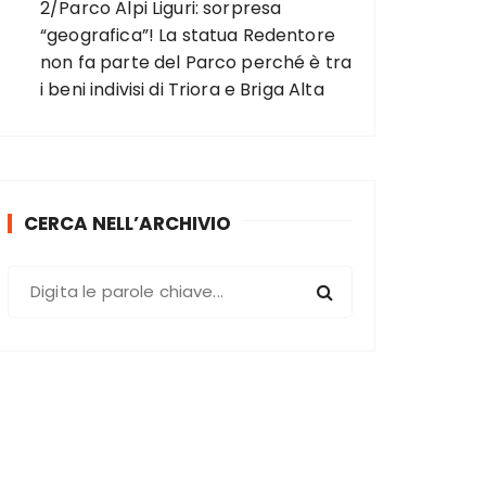
2/Parco Alpi Liguri: sorpresa
“geografica”! La statua Redentore
non fa parte del Parco perché è tra
i beni indivisi di Triora e Briga Alta
CERCA NELL’ARCHIVIO
C
e
r
c
a
: