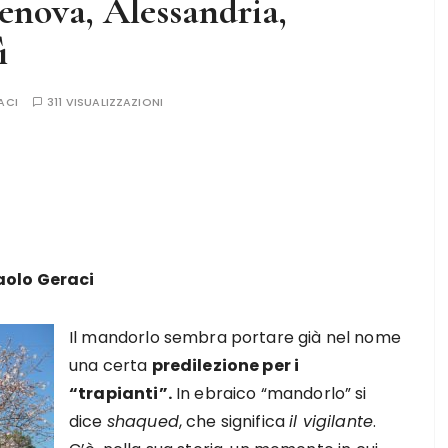
Genova, Alessandria,
ì
ACI
311 VISUALIZZAZIONI
aolo Geraci
Il mandorlo sembra portare già nel nome
una certa
predilezione per i
“trapianti”.
In ebraico “mandorlo” si
dice
shaqued
, che significa
il vigilante
.