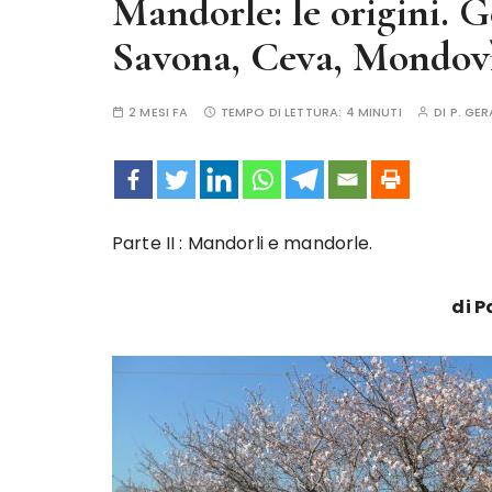
Mandorle: le origini. 
Savona, Ceva, Mondov
2 MESI FA
TEMPO DI LETTURA:
4 MINUTI
DI
P. GER
Parte II : Mandorli e mandorle.
di P