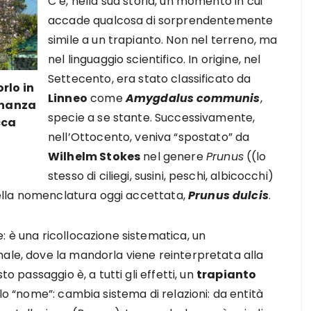
C’è, nella sua storia, un momento in cui
accade qualcosa di sorprendentemente
simile a un trapianto. Non nel terreno, ma
nel linguaggio scientifico. In origine, nel
Settecento, era stato classificato da
rlo in
Linneo
come
Amygdalus communis
,
tananza
specie a se stante. Successivamente,
cca
nell’Ottocento, veniva “spostato” da
Wilhelm Stokes
nel genere
Prunus
((lo
stesso di ciliegi, susini, peschi, albicocchi)
nella nomenclatura oggi accettata,
Prunus dulcis
.
: è una ricollocazione sistematica, un
nale, dove la mandorla viene reinterpretata alla
to passaggio è, a tutti gli effetti, un
trapianto
o “nome”: cambia sistema di relazioni: da entità