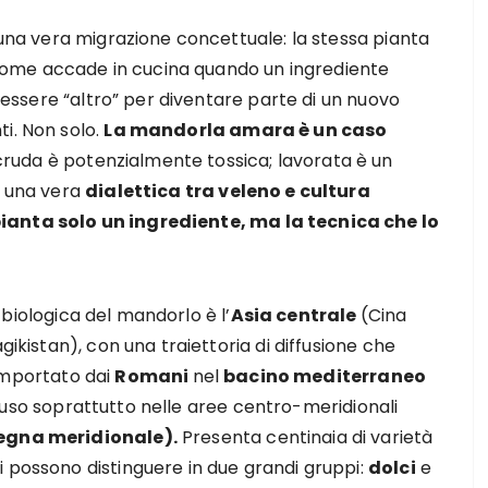
È una vera migrazione concettuale: la stessa pianta
i. Come accade in cucina quando un ingrediente
i essere “altro” per diventare parte di un nuovo
i. Non solo.
La mandorla amara è un caso
 cruda è potenzialmente tossica; lavorata è un
è una vera
dialettica tra veleno e cultura
pianta solo un ingrediente, ma la tecnica che lo
 biologica del mandorlo è l’
Asia centrale
(Cina
gikistan), con una traiettoria di diffusione che
 importato dai
Romani
nel
bacino mediterraneo
diffuso soprattutto nelle aree centro-meridionali
degna meridionale).
Presenta centinaia di varietà
 possono distinguere in due grandi gruppi:
dolci
e