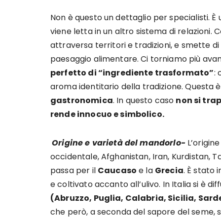
Non è questo un dettaglio per specialisti. 
viene letta in un altro sistema di relazion
attraversa territori e tradizioni, e smette d
paesaggio alimentare. Ci torniamo più avant
perfetto di “ingrediente trasformato”
:
aroma identitario della tradizione. Questa 
gastronomica
. In questo caso
non si tra
rende innocuo e simbolico.
Origine e varietà del mandorlo-
L’origine
occidentale, Afghanistan, Iran, Kurdistan, Ta
passa per il
Caucaso
e la
Grecia
. È stato
e coltivato accanto all’ulivo. In Italia si è 
(Abruzzo, Puglia, Calabria, Sicilia, Sar
che però, a seconda del sapore del seme, si