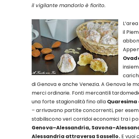
il vigilante mandorlo è fiorito.
L’area
il Pie
abbond
Appen
Ovade
insiem
carich
di Genova e anche Venezia. A Genova le man
merci ordinarie. Fonti mercantili tardomedi
una forte stagionalità fino alla
Quaresima
– arrivavano partite concorrenti, per esempi
stabiliscono veri corridoi economici tra i por
Genova–Alessandria, Savona–Alessand
Alessandria attraversa Sassello.
E vuoi 