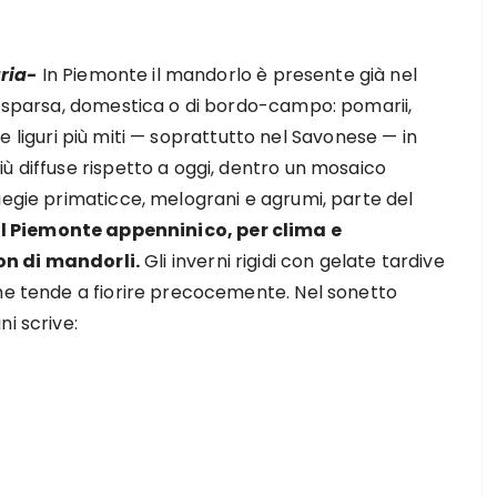
uria-
In Piemonte il mandorlo è presente già nel
iù sparsa, domestica o di bordo-campo: pomarii,
asce liguri più miti — soprattutto nel Savonese — in
ù diffuse rispetto a oggi, dentro un mosaico
iegie primaticce, melograni e agrumi, parte del
Il Piemonte appenninico, per clima e
 non di mandorli.
Gli inverni rigidi con gelate tardive
che tende a fiorire precocemente. Nel sonetto
i scrive: