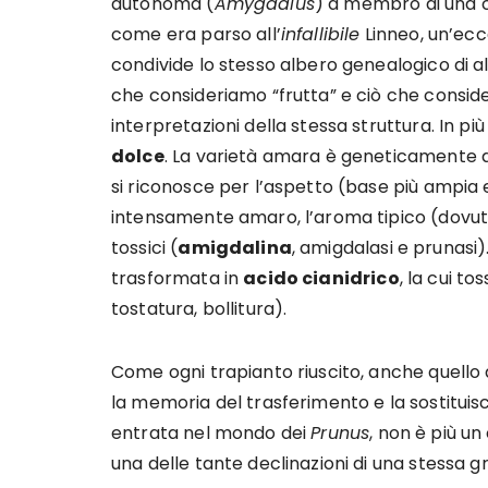
autonoma (
Amygdalus
) a membro di una c
come era parso all’
infallibile
Linneo, un’ecc
condivide lo stesso albero genealogico di al
che consideriamo “frutta” e ciò che conside
interpretazioni della stessa struttura. In più 
dolce
. La varietà amara è geneticamente 
si riconosce per l’aspetto (base più ampia 
intensamente amaro, l’aroma tipico (dovut
tossici (
amigdalina
, amigdalasi e prunasi).
trasformata in
acido cianidrico
, la cui to
tostatura, bollitura).
Come ogni trapianto riuscito, anche quello de
la memoria del trasferimento e la sostitui
entrata nel mondo dei
Prunus
, non è più un
una delle tante declinazioni di una stessa 