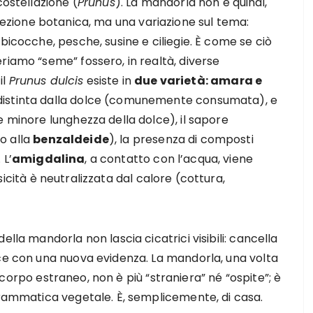
ostellazione (
Prunus
). La mandorla non è quindi,
ezione botanica, ma una variazione sul tema:
bicocche, pesche, susine e ciliegie. È come se ciò
riamo “seme” fossero, in realtà, diverse
il
Prunus dulcis
esiste in
due varietà: amara e
distinta dalla dolce (comunemente consumata), e
e minore lunghezza della dolce), il sapore
o alla
benzaldeide
), la presenza di composti
 L’
amigdalina
, a contatto con l’acqua, viene
ssicità è neutralizzata dal calore (cottura,
lla mandorla non lascia cicatrici visibili: cancella
sce con una nuova evidenza. La mandorla, una volta
 corpo estraneo, non è più “straniera” né “ospite”; è
grammatica vegetale. È, semplicemente, di casa.