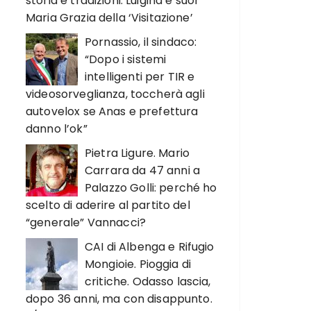
storia e tradizioni. Luigina e suor
Maria Grazia della ‘Visitazione’
Pornassio, il sindaco:
“Dopo i sistemi
intelligenti per TIR e
videosorveglianza, toccherà agli
autovelox se Anas e prefettura
danno l’ok”
Pietra Ligure. Mario
Carrara da 47 anni a
Palazzo Golli: perché ho
scelto di aderire al partito del
“generale” Vannacci?
CAI di Albenga e Rifugio
Mongioie. Pioggia di
critiche. Odasso lascia,
dopo 36 anni, ma con disappunto.