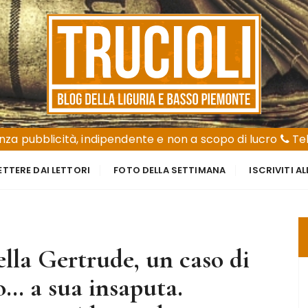
za pubblicità, indipendente e non a scopo di lucro
Tel
ETTERE DAI LETTORI
FOTO DELLA SETTIMANA
ISCRIVITI A
della Gertrude, un caso di
… a sua insaputa.