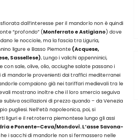
 sfiorata dall’interesse per il mandorlo non è quindi
monte “profondo” (
Monferrato e Astigiano
) dove
ano le nocciole, ma la fascia tra Liguria,
nino ligure e Basso Piemonte
(Acquese,
se, Sassellese).
Lungo i valichi appenninici,
e con sale, olive, olio, acciughe salate passano i
i di mandorle provenienti dai traffici mediterranei
dorle compaiono già nei tariffari medievali tra le
evali mostrano inoltre che il loro smercio seguiva
e subiva oscillazioni di prezzo quando – da Venezia
o pugliesi. Nell’età napoleonica, poi, si
ti liguri e il retroterra piemontese lungo gli assi
ria e Ponente–Ceva/Mondovì. L’asse Savona-
che i sacchi di mandorle non si fermassero nelle