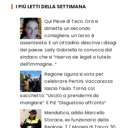
I PIÙ LETTI DELLA SETTIMANA
Qui Pieve di Teco. Ora si
dimette un secondo
consigliere, un terzo è
assenteista. E un cittadino descrive i disagi
del paese. Lady Gabriella lo convoca dal
sindaco che si “riserva vie legali a tutela
dell’immagine…”
Regione Liguria si vota per
celebrare Pertini. Vaccarezza
lascia l’aula. Torna col
sacchetto: ”Uscito a prendermi da
mangiare“. Il Pd: ”Disgustoso affronto“
Mendatica, addio Marcello
Storace, ex funzionario della
Regione. 2 / Monesi di Triora: 30