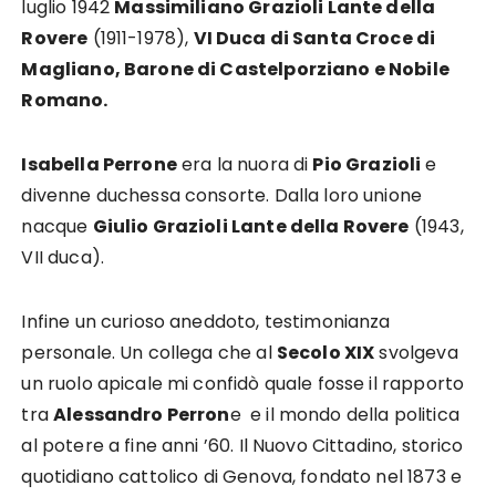
luglio 1942
Massimiliano Grazioli Lante della
Rovere
(1911-1978),
VI Duca di Santa Croce di
Magliano, Barone di Castelporziano e Nobile
Romano.
Isabella Perrone
era la nuora di
Pio Grazioli
e
divenne duchessa consorte. Dalla loro unione
nacque
Giulio Grazioli Lante della Rovere
(1943,
VII duca).
Infine un curioso aneddoto, testimonianza
personale. Un collega che al
Secolo XIX
svolgeva
un ruolo apicale mi confidò quale fosse il rapporto
tra
Alessandro Perron
e e il mondo della politica
al potere a fine anni ’60. Il Nuovo Cittadino, storico
quotidiano cattolico di Genova, fondato nel 1873 e