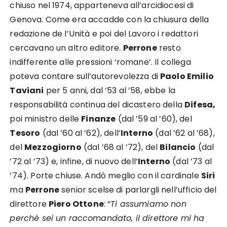
chiuso nel 1974, apparteneva all’arcidiocesi di
Genova. Come era accadde con la chiusura della
redazione de l’Unità e poi del Lavoro i redattori
cercavano un altro editore.
Perrone
resto
indifferente alle pressioni ‘romane’. Il collega
poteva contare sull’autorevolezza di
Paolo Emilio
Taviani
per 5 anni, dal ’53 al ’58, ebbe la
responsabilità continua del dicastero della
Difesa,
poi ministro delle
Finanze
(dal ’59 al ’60), del
Tesoro
(dal ’60 al ’62), dell’
Interno
(dal ’62 al ’68),
del
Mezzogiorno
(dal ’68 al ’72), del
Bilancio
(dal
’72 al ’73) e, infine, di nuovo dell’
Interno
(dal ’73 al
’74). Porte chiuse. Andò meglio con il cardinale
Siri
ma
Perrone
senior scelse di parlargli nell’ufficio del
direttore
Piero Ottone
: “
Ti assumiamo non
perchè sei un raccomandato, il direttore mi ha