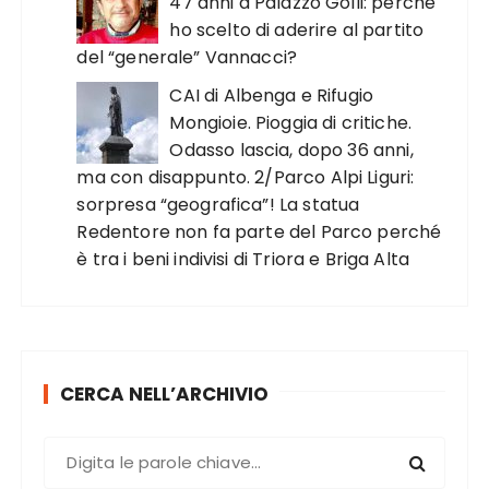
47 anni a Palazzo Golli: perché
ho scelto di aderire al partito
del “generale” Vannacci?
CAI di Albenga e Rifugio
Mongioie. Pioggia di critiche.
Odasso lascia, dopo 36 anni,
ma con disappunto. 2/Parco Alpi Liguri:
sorpresa “geografica”! La statua
Redentore non fa parte del Parco perché
è tra i beni indivisi di Triora e Briga Alta
CERCA NELL’ARCHIVIO
C
e