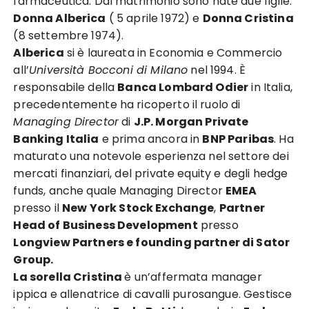
farmaceutica. Dal matrimonio sono nate due figlie:
Donna Alberica
( 5 aprile 1972) e
Donna Cristina
(8 settembre 1974).
Alberica
si è laureata in Economia e Commercio
all’
Università Bocconi di Milano
nel 1994. È
responsabile della
Banca Lombard Odier
in Italia,
precedentemente ha ricoperto il ruolo di
Managing Director
di
J.P. Morgan Private
Banking Italia
e prima ancora in
BNP Paribas
. Ha
maturato una notevole esperienza nel settore dei
mercati finanziari, del private equity e degli hedge
funds, anche quale Managing Director
EMEA
presso il
New York Stock Exchange
,
Partner
Head of Business Development
presso
Longview Partners e founding partner di Sator
Group.
La sorella Cristina
è un’affermata manager
ippica e allenatrice di cavalli purosangue. Gestisce