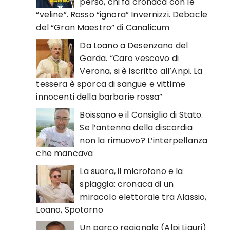
perso, chi fa cronaca con le
“veline”. Rosso “ignora” Invernizzi. Debacle
del “Gran Maestro” di Canalicum
Da Loano a Desenzano del
Garda. “Caro vescovo di
Verona, si è iscritto all’Anpi. La
tessera è sporca di sangue e vittime
innocenti della barbarie rossa”
Boissano e il Consiglio di Stato.
Se l’antenna della discordia
non la rimuovo? L’interpellanza
che mancava
La suora, il microfono e la
spiaggia: cronaca di un
miracolo elettorale tra Alassio,
Loano, Spotorno
Un parco regionale (Alpi Liguri)