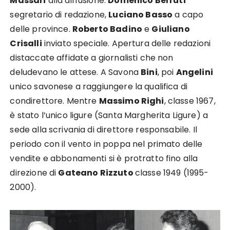
Massari
alla diffusione.
Domenico Berruti
segretario di redazione,
Luciano Basso
a capo
delle province.
Roberto Badino
e
Giuliano
Crisalli
inviato speciale. Apertura delle redazioni
distaccate affidate a giornalisti che non
deludevano le attese. A Savona
Bini
, poi
Angelini
unico savonese a raggiungere la qualifica di
condirettore. Mentre
Massimo Righi
, classe 1967,
è stato l’unico ligure (Santa Margherita Ligure) a
sede alla scrivania di direttore responsabile. Il
periodo con il vento in poppa nel primato delle
vendite e abbonamenti si è protratto fino alla
direzione di
Gateano Rizzuto
classe 1949 (1995-
2000).