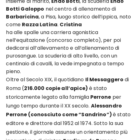
insieme al marito,
Endo Botti
, la scuderia
Endo
Botti Galoppo
nel centro di allenamento di
Barbaricina
, a Pisa, luogo storico dell’ippica, noto
come
Razza Latina
.
Cristina
ha alle spalle una carriera agonistica
nell’equitazione (concorso completo), per poi
dedicarsi all’allevamento e all’allenamento di
purosangue. La scuderia di alto livello, con un
centinaio di cavalli, la vede impegnata a tempo
pieno.
Oltre al Secolo XIX, il quotidiano
Il Messaggero
di
Roma (
216.000 copie all’apice)
è stato
storicamente legato alla famiglia
Perrone
per
lungo tempo durante il XX secolo.
Alessandro
Perrone (conosciuto come “Sandrino”)
è stato
editore e direttore dal 1952 al 1974. Sotto la sua
gestione, il giornale assunse un orientamento più