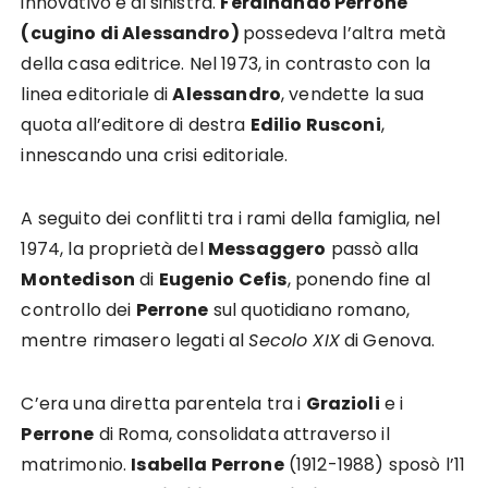
innovativo e di sinistra.
Ferdinando Perrone
(cugino di Alessandro)
p
ossedeva l’altra metà
della casa editrice. Nel 1973, in contrasto con la
linea editoriale di
Alessandro
, vendette la sua
quota all’editore di destra
Edilio Rusconi
,
innescando una crisi editoriale.
A seguito dei conflitti tra i rami della famiglia, nel
1974, la proprietà del
Messaggero
passò alla
Montedison
di
Eugenio Cefis
, ponendo fine al
controllo dei
Perrone
sul quotidiano romano,
mentre rimasero legati al
Secolo XIX
di Genova.
C’era una diretta parentela tra i
Grazioli
e i
Perrone
di Roma, consolidata attraverso il
matrimonio.
Isabella Perrone
(1912-1988) sposò l’11