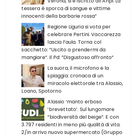
Verona, si è iscritto all’Anpi. La
tessera è sporca di sangue e vittime
innocenti della barbarie rossa”
Regione Liguria si vota per
celebrare Pertini. Vaccarezza
lascia l’aula. Torna col
sacchetto: ”Uscito a prendermi da
mangiare“. Il Pd: ”Disgustoso affronto“
La suora, il microfono e la
spiaggia: cronaca di un
miracolo elettorale tra Alassio,
Loano, Spotorno
Alassio ‘manto erboso
‘brevettato’. Sul lungomare
“biodiversità del beige”. E con
3.797 residenti in meno più qualità di vita.
2/In arrivo nuovo supermercato (Gruppo