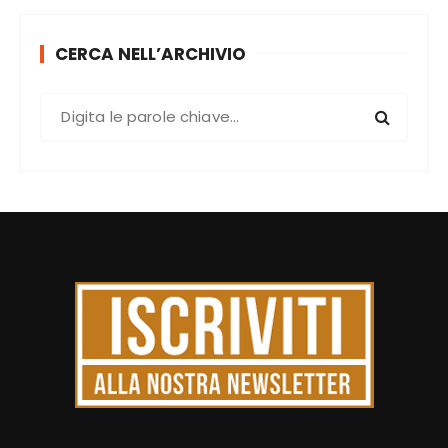
CERCA NELL’ARCHIVIO
C
e
r
c
a
: