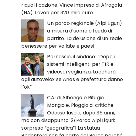
riqualificazione. Vince impresa di Afragola
(NA). Lavori per 320 mila euro
Un parco regionale (Alpi Liguri)
a misura d’uomo o feudo di
partito. La delusione di un reale
benessere per vallate e paesi
Pornassio, il sindaco: “Dopo i
sistemi intelligenti per TIR e
videosorveglianza, toccherà
agli autovelox se Anas e prefettura danno
l’ok”
CAI di Albenga e Rifugio
Mongioie. Pioggia di critiche.
Odasso lascia, dopo 36 anni,
ma con disappunto. 2/Parco Alpi Liguri:
sorpresa “geografica”! La statua
Redentore non fa parte del Parco perché