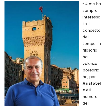
“ A me ha
sempre
interessa
to il
concetto
del
tempo. In
filosofia
ha
valenze
poliedric
he; per
Aristotel
e
è il
numero
del