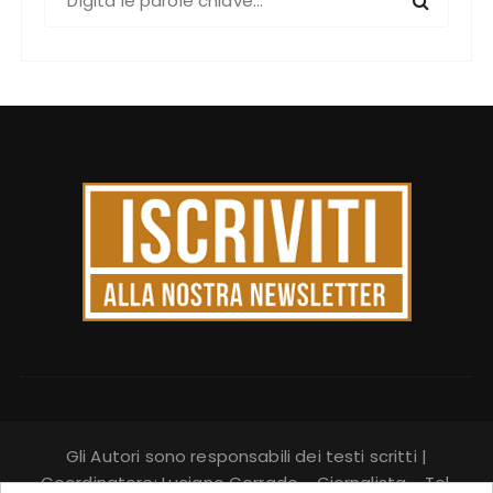
e
r
c
a
:
Gli Autori sono responsabili dei testi scritti |
Coordinatore: Luciano Corrado - Giornalista - Tel.