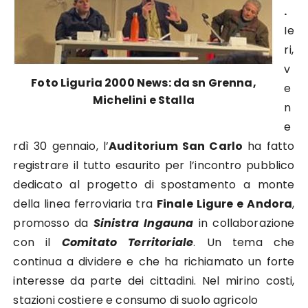
.
Ie
ri,
v
Foto Liguria 2000 News: da sn Grenna,
e
Michelini e Stalla
n
e
rdì 30 gennaio, l’
Auditorium San Carlo
ha fatto
registrare il tutto esaurito per l’incontro pubblico
dedicato al progetto di spostamento a monte
della linea ferroviaria tra
Finale Ligure e Andora
,
promosso da
Sinistra Ingauna
in collaborazione
con il
Comitato Territoriale
. Un tema che
continua a dividere e che ha richiamato un forte
interesse da parte dei cittadini. Nel mirino costi,
stazioni costiere e consumo di suolo agricolo