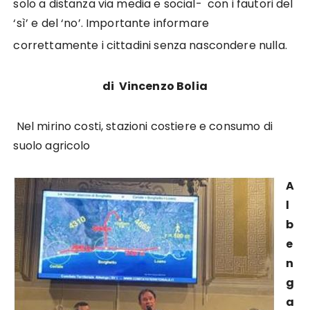
solo a distanza via media e social- con i fautori del
‘sì’ e del ‘no’. Importante informare
correttamente i cittadini senza nascondere nulla.
di Vincenzo Bolia
Nel mirino costi, stazioni costiere e consumo di
suolo agricolo
A
l
b
e
n
g
a