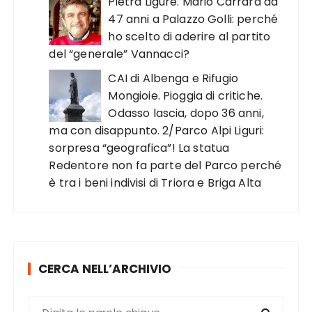
Pietra Ligure. Mario Carrara da
47 anni a Palazzo Golli: perché
ho scelto di aderire al partito
del “generale” Vannacci?
CAI di Albenga e Rifugio
Mongioie. Pioggia di critiche.
Odasso lascia, dopo 36 anni,
ma con disappunto. 2/Parco Alpi Liguri:
sorpresa “geografica”! La statua
Redentore non fa parte del Parco perché
è tra i beni indivisi di Triora e Briga Alta
CERCA NELL’ARCHIVIO
C