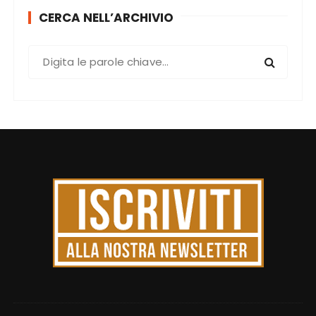
CERCA NELL’ARCHIVIO
C
e
r
c
a
: