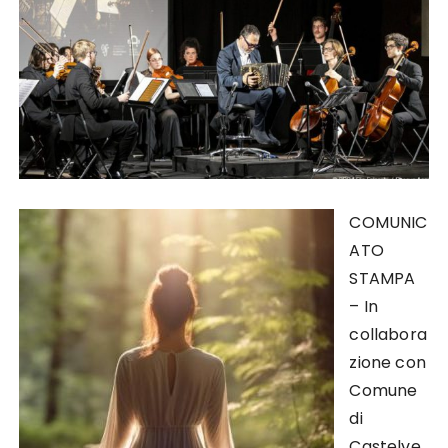
COMUNIC
ATO
STAMPA
– In
collabora
zione con
Comune
di
Castelve