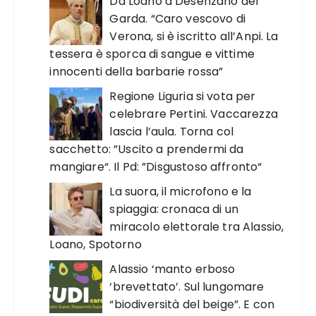
Da Loano a Desenzano del
Garda. “Caro vescovo di
Verona, si è iscritto all’Anpi. La
tessera è sporca di sangue e vittime
innocenti della barbarie rossa”
Regione Liguria si vota per
celebrare Pertini. Vaccarezza
lascia l’aula. Torna col
sacchetto: ”Uscito a prendermi da
mangiare“. Il Pd: ”Disgustoso affronto“
La suora, il microfono e la
spiaggia: cronaca di un
miracolo elettorale tra Alassio,
Loano, Spotorno
Alassio ‘manto erboso
‘brevettato’. Sul lungomare
“biodiversità del beige”. E con