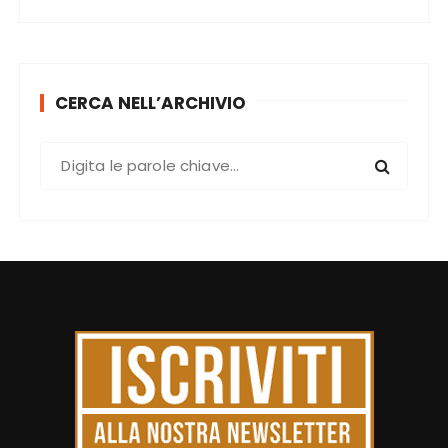
CERCA NELL’ARCHIVIO
C
e
r
c
a
: