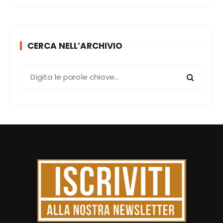
CERCA NELL’ARCHIVIO
C
e
r
c
a
: