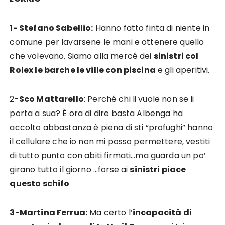
1- Stefano Sabellio:
Hanno fatto finta di niente in
comune per lavarsene le mani e ottenere quello
che volevano. Siamo alla mercé dei
sinistri col
Rolex le barche le ville con piscina
e gli aperitivi.
2-
Sco Mattarello
: Perché chi li vuole non se li
porta a sua? È ora di dire basta Albenga ha
accolto abbastanza è piena di sti “profughi” hanno
il cellulare che io non mi posso permettere, vestiti
di tutto punto con abiti firmati…ma guarda un po’
girano tutto il giorno …forse ai
sinistri piace
questo schifo
3-Martina Ferrua:
Ma certo l’
incapacità di