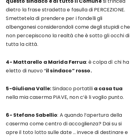
questo sindaco e di tutto il Comune
si trincea
dietro la frase stradetta e fasulla di PERCEZIONE.
Smettetela di prendere per i fondelli gli
albenganesi considerandoli come degli stupidi che
non percepiscono la realtà che è sotto gli occhi di
tutta la città.
4- Mattarello a Marida Ferrua
: è colpa dì chi ha
eletto di nuovo “
il sindaco” rosso.
5-Giuliana Valle:
Sindaco portatili
a casa tua
nella mia caserma PIAVE, non c’è li voglio punto.
6- Stefano Sabellio
: A quando l’apertura della
caserma come centro di accoglienza? Dai su si
apre il toto lotto sulle date … invece di destinare e