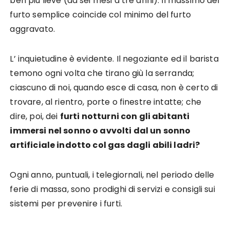
ben più lieve (da sei mesi a tre anni). Il massimo del
furto semplice coincide col minimo del furto
aggravato.
L’ inquietudine è evidente. Il negoziante ed il barista
temono ogni volta che tirano giù la serranda;
ciascuno di noi, quando esce di casa, non è certo di
trovare, al rientro, porte o finestre intatte; che
dire, poi, dei
furti notturni con gli abitanti
immersi nel sonno o avvolti dal un sonno
artificiale indotto col gas dagli abili ladri?
Ogni anno, puntuali, i telegiornali, nel periodo delle
ferie di massa, sono prodighi di servizi e consigli sui
sistemi per prevenire i furti.