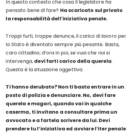
In questo contesto che cosa il legislatore ha
pensato bene di fare?
Ha scaricato sul privato
la responsabilità dell’iniziativa penale.
Troppi furti, troppe denunce, il carico di lavoro per
lo Stato è diventato sempre più pesante. Basta,
caro cittadino; d’ora in poi, se vuoi che noi si
intervenga,
devi farti carico della querela
.
Questa è la situazione oggettiva.
Ti hanno derubato? Non ti basta entrare in un
posto di polizia e denunciare. No, devi fare
querela e magari, quando vai in qualche
caserma, ti invitano a consultare prima un
avvocato e a fartela scrivere da lui. Devi
prendere tu l’iniziativa ed avviare l’iter penale