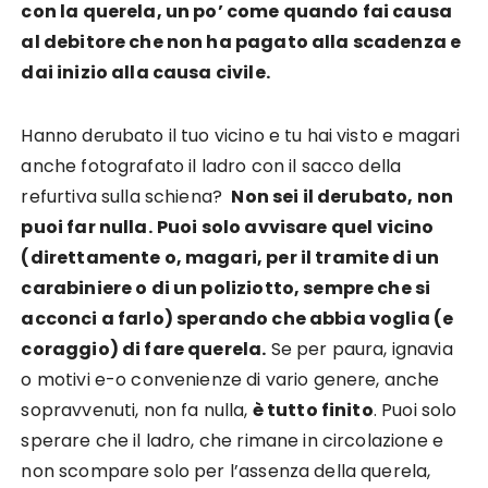
con la querela, un po’ come quando fai causa
al debitore che non ha pagato alla scadenza e
dai inizio alla causa civile.
Hanno derubato il tuo vicino e tu hai visto e magari
anche fotografato il ladro con il sacco della
refurtiva sulla schiena?
Non sei il derubato, non
puoi far nulla.
Puoi solo avvisare quel vicino
(direttamente o, magari, per il tramite di un
carabiniere o di un poliziotto, sempre che si
acconci a farlo) sperando che abbia voglia (e
coraggio) di fare querela.
Se per paura, ignavia
o motivi e-o convenienze di vario genere, anche
sopravvenuti, non fa nulla,
è tutto finito
. Puoi solo
sperare che il ladro, che rimane in circolazione e
non scompare solo per l’assenza della querela,