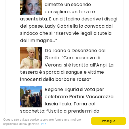
dimette un secondo
consigliere, un terzo è
assenteista. E un cittadino descrive i disagi
del paese. Lady Gabriella lo convoca dal
sindaco che si “riserva vie legali a tutela
dell’immagine…”
Da Loano a Desenzano del
Garda. “Caro vescovo di
Verona, si è iscritto all’Anpi. La
tessera è sporca di sangue e vittime
innocenti della barbarie rossa”
Regione Liguria si vota per
celebrare Pertini. Vaccarezza
lascia l’aula. Torna col
sacchetto: ”Uscito a prendermi da
mangiare“. Il Pd: ”Disgustoso affronto“
Questo sito utilizza cookie tecnici per fornire una migliore
Proseguo
esperienza di navigazione.
Info.
La suora, il microfono e la