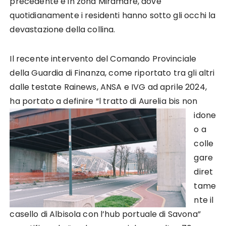
precedente e in zona Miramare, dove
quotidianamente i residenti hanno sotto gli occhi la
devastazione della collina.
Il recente intervento del Comando Provinciale
della Guardia di Finanza, come riportato tra gli altri
dalle testate Rainews, ANSA e IVG ad aprile 2024,
ha portato
a definire “l tratto di Aurelia bis non
idone
o a
colle
gare
diret
tame
nte il
casello di Albisola con l’hub portuale di Savona”