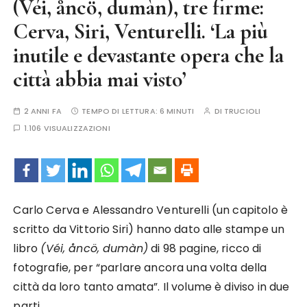
(Véi, åncö, dumàn), tre firme:
Cerva, Siri, Venturelli. ‘La più
inutile e devastante opera che la
città abbia mai visto’
2 ANNI FA
TEMPO DI LETTURA:
6 MINUTI
DI
TRUCIOLI
1.106 VISUALIZZAZIONI
Carlo Cerva e Alessandro Venturelli (un capitolo è
scritto da Vittorio Siri) hanno dato alle stampe un
libro
(Véi, åncö, dumàn)
di 98 pagine, ricco di
fotografie, per “parlare ancora una volta della
città da loro tanto amata”. Il volume è diviso in due
parti.