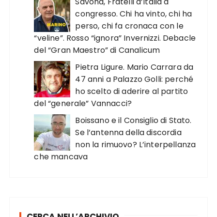
Savona, Fratelli d’Italia a
congresso. Chi ha vinto, chi ha
perso, chi fa cronaca con le
“veline”. Rosso “ignora” Invernizzi. Debacle
del “Gran Maestro” di Canalicum
Pietra Ligure. Mario Carrara da
47 anni a Palazzo Golli: perché
ho scelto di aderire al partito
del “generale” Vannacci?
Boissano e il Consiglio di Stato.
Se l’antenna della discordia
non la rimuovo? L’interpellanza
che mancava
CERCA NELL’ARCHIVIO