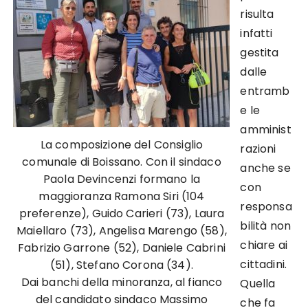
risulta
infatti
gestita
dalle
entramb
e le
amminist
La composizione del Consiglio
razioni
comunale di Boissano. Con il sindaco
anche se
Paola Devincenzi formano la
con
maggioranza Ramona Siri (104
responsa
preferenze), Guido Carieri (73), Laura
bilità non
Maiellaro (73), Angelisa Marengo (58),
chiare ai
Fabrizio Garrone (52), Daniele Cabrini
cittadini.
(51), Stefano Corona (34).
Dai banchi della minoranza, al fianco
Quella
del candidato sindaco Massimo
che fa