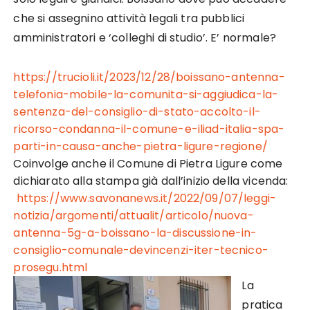
che si assegnino attività legali tra pubblici
amministratori e ‘colleghi di studio’. E’ normale?
https://trucioli.it/2023/12/28/boissano-antenna-
telefonia-mobile-la-comunita-si-aggiudica-la-
sentenza-del-consiglio-di-stato-accolto-il-
ricorso-condanna-il-comune-e-iliad-italia-spa-
parti-in-causa-anche-pietra-ligure-regione/
Coinvolge anche il Comune di Pietra Ligure come
dichiarato alla stampa già dall’inizio della vicenda:
https://www.savonanews.it/2022/09/07/leggi-
notizia/argomenti/attualit/articolo/nuova-
antenna-5g-a-boissano-la-discussione-in-
consiglio-comunale-devincenzi-iter-tecnico-
prosegu.html
La
pratica