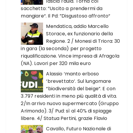
lascia l’aula. Torna col
sacchetto: ”Uscito a prendermi da
mangiare“. Il Pd: ”Disgustoso affronto“
Mendatica, addio Marcello
Storace, ex funzionario della
Regione. 2 / Monesi di Triora: 30
in gara (la seconda) per progetto
riqualificazione. Vince impresa di Afragola
(NA). Lavori per 320 mila euro
Alassio ‘manto erboso
‘brevettato’. Sul lungomare
“biodiversità del beige”. E con
3.797 residenti in meno più qualità di vita.
2/In arrivo nuovo supermercato (Gruppo
Arimondo). 3/ Pud: sì al 40% di spiagge
libere. 4/ Statua Pertini, grazie Flavio
Cavallo, Futuro Nazionale di