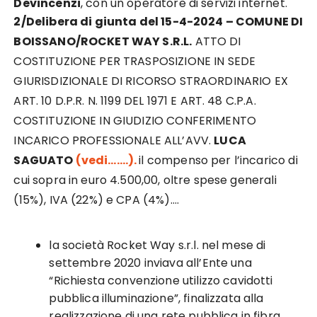
Devincenzi
, con un operatore di servizi internet.
2/Delibera di giunta del 15-4-2024 – COMUNE DI
BOISSANO/ROCKET WAY S.R.L.
ATTO DI
COSTITUZIONE PER TRASPOSIZIONE IN SEDE
GIURISDIZIONALE DI RICORSO STRAORDINARIO EX
ART. 10 D.P.R. N. 1199 DEL 1971 E ART. 48 C.P.A.
COSTITUZIONE IN GIUDIZIO CONFERIMENTO
INCARICO PROFESSIONALE ALL’AVV.
LUCA
SAGUATO
(vedi…….).
il compenso per l’incarico di
cui sopra in euro 4.500,00, oltre spese generali
(15%), IVA (22%) e CPA (4%)….
la società Rocket Way s.r.l. nel mese di
settembre 2020 inviava all’Ente una
“Richiesta convenzione utilizzo cavidotti
pubblica illuminazione”, finalizzata alla
realizzazione di una rete pubblica in fibra