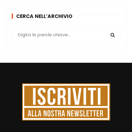
CERCA NELL’ARCHIVIO
C
e
r
c
a
: