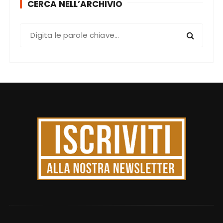
CERCA NELL’ARCHIVIO
C
e
r
c
a
: