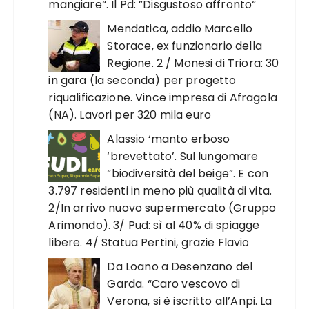
mangiare“. Il Pd: ”Disgustoso affronto“
Mendatica, addio Marcello
Storace, ex funzionario della
Regione. 2 / Monesi di Triora: 30
in gara (la seconda) per progetto
riqualificazione. Vince impresa di Afragola
(NA). Lavori per 320 mila euro
Alassio ‘manto erboso
‘brevettato’. Sul lungomare
“biodiversità del beige”. E con
3.797 residenti in meno più qualità di vita.
2/In arrivo nuovo supermercato (Gruppo
Arimondo). 3/ Pud: sì al 40% di spiagge
libere. 4/ Statua Pertini, grazie Flavio
Da Loano a Desenzano del
Garda. “Caro vescovo di
Verona, si è iscritto all’Anpi. La