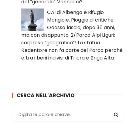
del “generale” Vannacci?
CAI di Albenga e Rifugio
Mongioie. Pioggia di critiche.
Odasso lascia, dopo 36 anni,
ma con disappunto. 2/Parco Alpi Liguri:
sorpresa “geografica”! La statua
Redentore non fa parte del Parco perché
è tra i beni indivisi di Triora e Briga Alta
CERCA NELL’ARCHIVIO
C
e
r
c