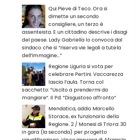
Qui Pieve di Teco. Ora si
dimette un secondo
consigliere, un terzo è
assenteista. E un cittadino descrive i disagi
del paese. Lady Gabriella lo convoca dal
sindaco che si “riserva vie legali a tutela
dell’immagine…”
Regione Liguria si vota per
celebrare Pertini. Vaccarezza
lascia l’aula. Torna col
sacchetto: ”Uscito a prendermi da
mangiare“. Il Pd: ”Disgustoso affronto“
Mendatica, addio Marcello
Storace, ex funzionario della
Regione. 2 / Monesi di Triora: 30
in gara (la seconda) per progetto
riqualificazione. Vince impresa di Afragola