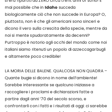
si era ripartiti da ZERO circa trent’anni or sono! È
mai possibile che in
Idaho
succeda
biologicamente ciò che non succede in Europa? O,
piuttosto, non è che gli americani sono sinceri e
dicono il vero sulla crescita della specie, mentre da
noi si mente spudoratamente da decenni?
Purtroppo è notorio agli occhi del mondo come noi
italiani siamo ritenuti un popolo di azzeccagarbugli
e altamente poco credibile!
LA MORIA DELLE BALENE. QUALCOSA NON QUADRA –
Quante bugie si dicono in nome dell’ambiente!
Sarebbe interessante se qualcuno iniziasse a
raccogliere i proclami e dichiarazioni fatte a
partire dagli anni ’70 del secolo scorso, e
confrontarli con i fatti e i risultati di oggi: ci sarebbe