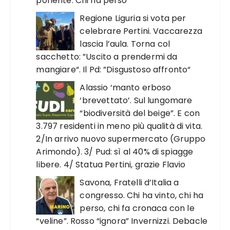
ponente. Chi ha perso”
Regione Liguria si vota per
celebrare Pertini. Vaccarezza
lascia l’aula. Torna col
sacchetto: ”Uscito a prendermi da
mangiare“. Il Pd: ”Disgustoso affronto“
Alassio ‘manto erboso
‘brevettato’. Sul lungomare
“biodiversità del beige”. E con
3.797 residenti in meno più qualità di vita.
2/In arrivo nuovo supermercato (Gruppo
Arimondo). 3/ Pud: sì al 40% di spiagge
libere. 4/ Statua Pertini, grazie Flavio
Savona, Fratelli d’Italia a
congresso. Chi ha vinto, chi ha
perso, chi fa cronaca con le
“veline”. Rosso “ignora” Invernizzi. Debacle