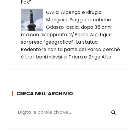
l’ok”
CAI di Albenga e Rifugio
Mongioie. Pioggia di critiche.
Odasso lascia, dopo 36 anni,
ma con disappunto. 2/Parco Alpi Liguri:
sorpresa “geografica”! La statua
Redentore non fa parte del Parco perché
è tra i beni indivisi di Triora e Briga Alta
CERCA NELL’ARCHIVIO
C
e
r
c