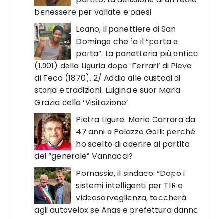
benessere per vallate e paesi
Loano, il panettiere di San
Domingo che fa il “porta a
porta”. La panetteria più antica
(1.901) della Liguria dopo ‘Ferrari’ di Pieve
di Teco (1870). 2/ Addio alle custodi di
storia e tradizioni. Luigina e suor Maria
Grazia della ‘Visitazione’
Pietra Ligure. Mario Carrara da
47 anni a Palazzo Golli: perché
ho scelto di aderire al partito
del “generale” Vannacci?
Pornassio, il sindaco: “Dopo i
sistemi intelligenti per TIR e
videosorveglianza, toccherà
agli autovelox se Anas e prefettura danno