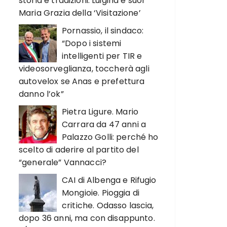
storia e tradizioni. Luigina e suor
Maria Grazia della ‘Visitazione’
Pornassio, il sindaco:
“Dopo i sistemi
intelligenti per TIR e
videosorveglianza, toccherà agli
autovelox se Anas e prefettura
danno l’ok”
Pietra Ligure. Mario
Carrara da 47 anni a
Palazzo Golli: perché ho
scelto di aderire al partito del
“generale” Vannacci?
CAI di Albenga e Rifugio
Mongioie. Pioggia di
critiche. Odasso lascia,
dopo 36 anni, ma con disappunto.