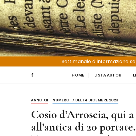
S
a
l
t
a
a
l
Liguria e Basso Piemonte
Trucioli
c
Settimanale d’informazione sen
o
n
HOME
LISTA AUTORI
L
t
e
n
ANNO XII
NUMERO 17 DEL 14 DICEMBRE 2023
u
t
Cosio d’Arroscia, qui a
o
all’antica di 20 portat