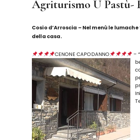
Agriturismo U Pastù-
Cosio d’Arroscia – Nel menù le lumache “p
della casa.
CENONE CAPODANNO
– 
b
ca
p
p
In
T