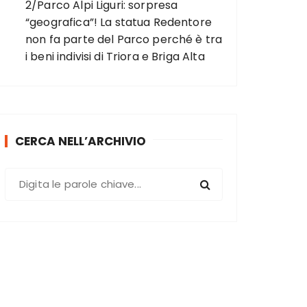
2/Parco Alpi Liguri: sorpresa
“geografica”! La statua Redentore
non fa parte del Parco perché è tra
i beni indivisi di Triora e Briga Alta
CERCA NELL’ARCHIVIO
C
e
r
c
a
: