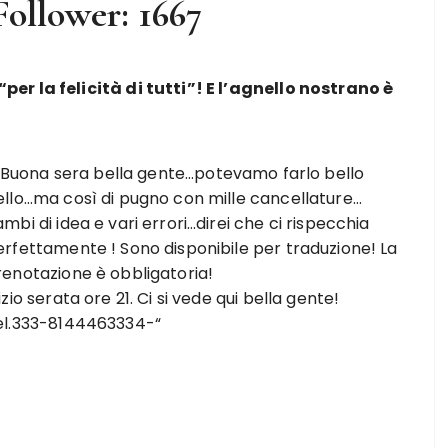
Follower: 1667
er la felicità di tutti”! E l’agnello nostrano è
“Buona sera bella gente…potevamo farlo bello
ello…ma così di pugno con mille cancellature…
mbi di idea e vari errori…direi che ci rispecchia
erfettamente ! Sono disponibile per traduzione! La
renotazione è obbligatoria!
izio serata ore 21. Ci si vede qui bella gente!
el.333-8144463334-“