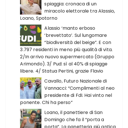
spiaggia: cronaca di un
miracolo elettorale tra Alassio,
Loano, Spotorno
Alassio ‘manto erboso
‘brevettato’. Sul lungomare
“biodiversità del beige”. E con
3.797 residenti in meno più qualità di vita.
2/In arrivo nuovo supermercato (Gruppo
Arimondo). 3/ Pud: sì al 40% di spiagge
libere. 4/ Statua Pertini, grazie Flavio
Cavallo, Futuro Nazionale di
Vannacci: “Complimenti al neo
presidente di FdI. Hai vinto nel
ponente. Chi ha perso”
Loano, il panettiere di San
Domingo che fa il “porta a
porta”. La panetteria più antica