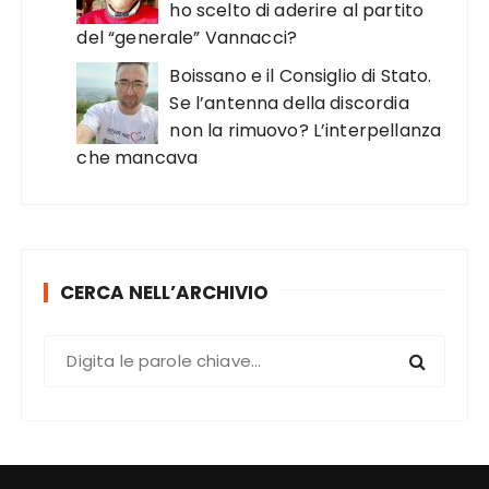
ho scelto di aderire al partito
del “generale” Vannacci?
Boissano e il Consiglio di Stato.
Se l’antenna della discordia
non la rimuovo? L’interpellanza
che mancava
CERCA NELL’ARCHIVIO
C
e
r
c
a
: