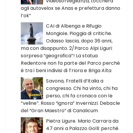
videosorveglianza, toccherà
agli autovelox se Anas e prefettura danno
l’ok”
CAI di Albenga e Rifugio
Mongioie. Pioggia di critiche.
Odasso lascia, dopo 36 anni,
ma con disappunto. 2/Parco Alpi Liguri:
sorpresa “geografica”! La statua
Redentore non fa parte del Parco perché
è tra i beni indivisi di Triora e Briga Alta
Savona, Fratelli d’Italia a
congresso. Chi ha vinto, chi ha
perso, chi fa cronaca con le
“veline”. Rosso “ignora” Invernizzi. Debacle
del “Gran Maestro” di Canalicum
Pietra Ligure. Mario Carrara da
47 anni a Palazzo Golli: perché