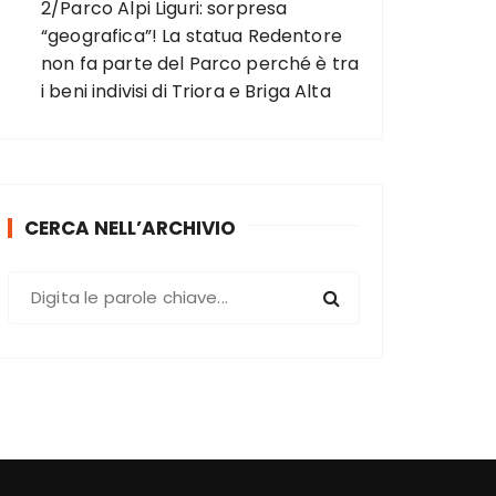
2/Parco Alpi Liguri: sorpresa
“geografica”! La statua Redentore
non fa parte del Parco perché è tra
i beni indivisi di Triora e Briga Alta
CERCA NELL’ARCHIVIO
C
e
r
c
a
: