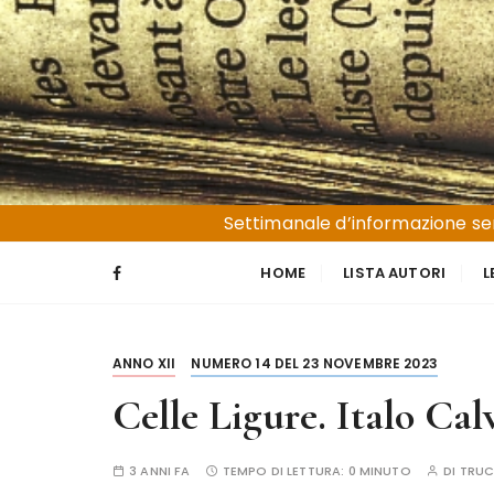
S
a
l
t
a
a
l
Liguria e Basso Piemonte
Trucioli
c
Settimanale d’informazione sen
o
n
HOME
LISTA AUTORI
L
t
e
n
ANNO XII
NUMERO 14 DEL 23 NOVEMBRE 2023
u
t
Celle Ligure. Italo Cal
o
3 ANNI FA
TEMPO DI LETTURA:
0 MINUTO
DI
TRUC