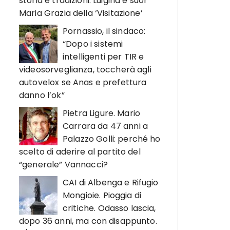
storia e tradizioni. Luigina e suor
Maria Grazia della ‘Visitazione’
Pornassio, il sindaco:
“Dopo i sistemi
intelligenti per TIR e
videosorveglianza, toccherà agli
autovelox se Anas e prefettura
danno l’ok”
Pietra Ligure. Mario
Carrara da 47 anni a
Palazzo Golli: perché ho
scelto di aderire al partito del
“generale” Vannacci?
CAI di Albenga e Rifugio
Mongioie. Pioggia di
critiche. Odasso lascia,
dopo 36 anni, ma con disappunto.