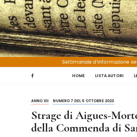
S
a
l
t
a
a
l
Liguria e Basso Piemonte
Trucioli
c
Settimanale d’informazione sen
o
n
HOME
LISTA AUTORI
L
t
e
n
ANNO XII
NUMERO 7 DEL 5 OTTOBRE 2023
u
t
Strage di Aigues-Morte
o
della Commenda di Sa