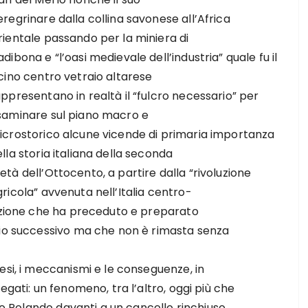
regrinare dalla collina savonese all’Africa
rientale passando per la miniera di
dibona e “l’oasi medievale dell’industria” quale fu il
cino centro vetraio altarese
ppresentano in realtà il “fulcro necessario” per
saminare sul piano macro e
icrostorico alcune vicende di primaria importanza
lla storia italiana della seconda
tà dell’Ottocento, a partire dalla “rivoluzione
ricola” avvenuta nell’Italia centro-
luzione che ha preceduto e preparato
nio successivo ma che non è rimasta senza
esi, i meccanismi e le conseguenze, in
egati: un fenomeno, tra l’altro, oggi più che
nzo Rolando davanti a un cancello rinchiuso