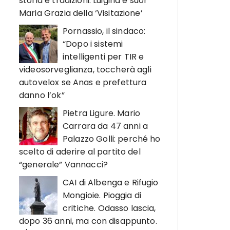
storia e tradizioni. Luigina e suor
Maria Grazia della ‘Visitazione’
Pornassio, il sindaco:
“Dopo i sistemi
intelligenti per TIR e
videosorveglianza, toccherà agli
autovelox se Anas e prefettura
danno l’ok”
Pietra Ligure. Mario
Carrara da 47 anni a
Palazzo Golli: perché ho
scelto di aderire al partito del
“generale” Vannacci?
CAI di Albenga e Rifugio
Mongioie. Pioggia di
critiche. Odasso lascia,
dopo 36 anni, ma con disappunto.