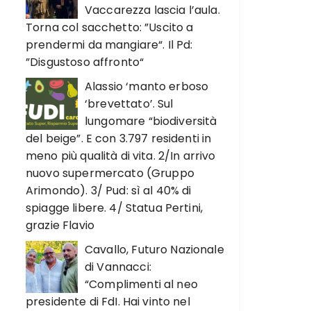
Vaccarezza lascia l’aula.
Torna col sacchetto: ”Uscito a
prendermi da mangiare“. Il Pd:
”Disgustoso affronto“
Alassio ‘manto erboso
‘brevettato’. Sul
lungomare “biodiversità
del beige”. E con 3.797 residenti in
meno più qualità di vita. 2/In arrivo
nuovo supermercato (Gruppo
Arimondo). 3/ Pud: sì al 40% di
spiagge libere. 4/ Statua Pertini,
grazie Flavio
Cavallo, Futuro Nazionale
di Vannacci:
“Complimenti al neo
presidente di FdI. Hai vinto nel