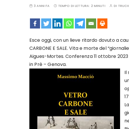
3 ANNI FA
TEMPO DI LETTURA:
2 MINUTI
DI
TRUCI
Esce oggi, con un lieve ritardo dovuto a ca
CARBONE E SALE. Vita e morte del “giornali
Aigues-Mortes. Conferenza 11 ottobre 2023
in Prè – Genova.
Il
un
op
17
L
gi
ne
Pi