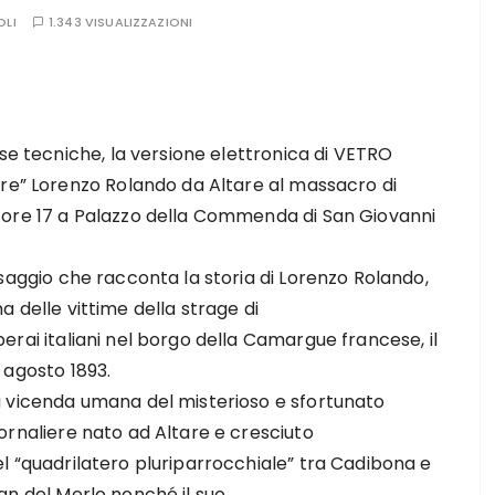
OLI
1.343 VISUALIZZAZIONI
use tecniche, la versione elettronica di VETRO
ere” Lorenzo Rolando da Altare al massacro di
 ore 17 a Palazzo della Commenda di San Giovanni
 saggio che racconta la storia di Lorenzo Rolando,
a delle vittime della strage di
erai italiani nel borgo della Camargue francese, il
 agosto 1893.
a vicenda umana del misterioso e sfortunato
ornaliere nato ad Altare e cresciuto
l “quadrilatero pluriparrocchiale” tra Cadibona e
an del Merlo nonché il suo