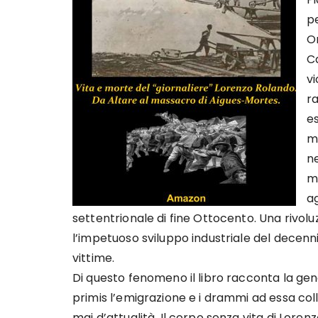
pe
O
Ca
vi
ra
e
m
ne
me
ag
settentrionale di fine Ottocento. Una rivo
l’impetuoso sviluppo industriale del decen
vittime.
Di questo fenomeno il libro racconta la gen
primis l’emigrazione e i drammi ad essa coll
mai d’attualità. Il corpo senza vita di Lore