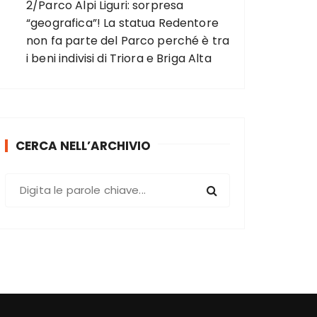
2/Parco Alpi Liguri: sorpresa
“geografica”! La statua Redentore
non fa parte del Parco perché è tra
i beni indivisi di Triora e Briga Alta
CERCA NELL’ARCHIVIO
C
e
r
c
a
: