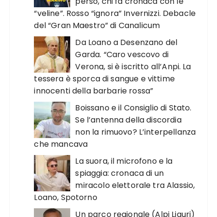
perso, chi fa cronaca con le
“veline”. Rosso “ignora” Invernizzi. Debacle
del “Gran Maestro” di Canalicum
Da Loano a Desenzano del
Garda. “Caro vescovo di
Verona, si è iscritto all’Anpi. La
tessera è sporca di sangue e vittime
innocenti della barbarie rossa”
Boissano e il Consiglio di Stato.
Se l’antenna della discordia
non la rimuovo? L’interpellanza
che mancava
La suora, il microfono e la
spiaggia: cronaca di un
miracolo elettorale tra Alassio,
Loano, Spotorno
Un parco regionale (Alpi Liguri)