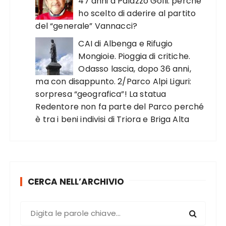
47 anni a Palazzo Golli: perché
ho scelto di aderire al partito
del “generale” Vannacci?
CAI di Albenga e Rifugio
Mongioie. Pioggia di critiche.
Odasso lascia, dopo 36 anni,
ma con disappunto. 2/Parco Alpi Liguri:
sorpresa “geografica”! La statua
Redentore non fa parte del Parco perché
è tra i beni indivisi di Triora e Briga Alta
CERCA NELL’ARCHIVIO
C
e