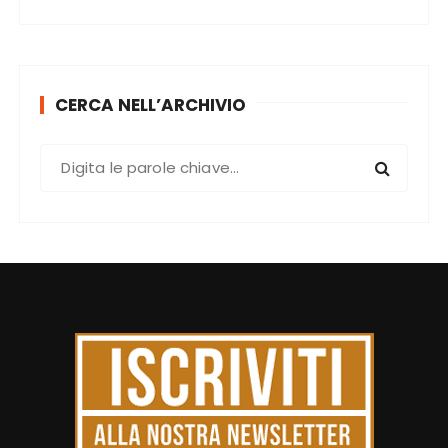
CERCA NELL’ARCHIVIO
C
e
r
c
a
: