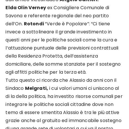
Elda Olin Verney
ex Consigliere Comunale di
Savona e referente regionale del neo partito
dell’On.
Rotondi
“
Verde è Popolare
”
:
“
Ci tiene
invece a sottolineare il grande investimento in
questi anni per le politiche
sociali come la cura e
l’attuazione puntuale delle previsioni contrattuali
della Residenza Protetta,
dell
’assistenza
domiciliare, delle somme stanziate per il sostegno
agli affitti
politiche per la terza età.
Tutto questo ci ricorda che Alassio da anni con il
Sindaco
Melgrati,
i cui valori umani ci uniscono al
di la
della politica,
ha investito risorse comunali per
integrare le politiche sociali cittadine dove non
temo di
essere smentita Alassio è tra le più attive
grazie anche al gratuito ed immancabile sostegno
di una
grande rete di volontari a cui va il nostro