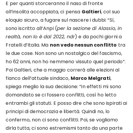
E per quanti storceranno il naso di fronte
all’insolita accoppiata, ci pensa
Galtieri
, col suo
eloquio sicuro, a fugare sul nascere i dubbi: “Sì,
sono iscritto all’Anpi (
per la sezione di Alassio, in
realtà, non lo è dal 2022, ndr
) e da pochi giorni a
Fratelli d’Italia. Ma
non vedo nessun conflitto
tra
le due cose. Non sono un nostalgico del fascismo,
ho 62 anni, non ho nemmeno vissuto quel periodo”.
Poi Galtieri, che a maggio correrà alle elezioni al
fianco dell’attuale sindaco,
Marco Melgrati
,
spiega meglio la sua decisione: “In effetti mi sono
domandato se ci fossero conflitti, così ho letto
entrambi gli statuti. E posso dire che sono ispirati ai
principi di democrazia e libertà. Quindi no, lo
confermo, non ci sono conflitti. Poi, se vogliamo
dirla tutta, ci sono estremismi tanto da una parte