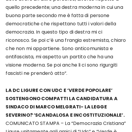
quello precedente; una destra moderna in cui una
buona parte secondo me è fatta di persone
democratiche che rispettano tutti i valori della
democrazia. In questo tipo di destra mi ci
riconosco. Se poi c’è una frangia estremista, chiaro
che non mi appartiene. Sono anticomunista e
antifascista, mi aspetto un partito che ha una
visione moderna. Se poi anche li ci sono rigurgiti
fascisti ne prenderò atto”.
LA DC LIGURE CON UDC E ‘VERDE POPOLARE’
SOSTENGONO COMPATTI LA CANDIDATURA A
SINDACO DI MARCO MELGRATI- LA LEGGE
SEVERINO? ‘SCANDALOSA E INCOSTITUZIONALE’.
COMUNICATO STAMPA – La “D
emocrazia Cristiana
”
Ligure unitamente agli amici di
“
Udc
”
e
“
Verde è