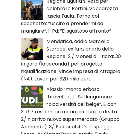
Regione Liguria si vota per
celebrare Pertini. Vaccarezza
lascia l’aula. Torna col
sacchetto: ”Uscito a prendermi da
mangiare“. Il Pd: ”Disgustoso affronto“
Mendatica, addio Marcello
Storace, ex funzionario della
Regione. 2 / Monesi di Triora: 30
in gara (la seconda) per progetto
riqualificazione. Vince impresa di Afragola
(NA). Lavori per 320 mila euro
Alassio ‘manto erboso
‘brevettato’. Sul lungomare
“biodiversità del beige”. E con
3.797 residenti in meno più qualità di vita.
2/In arrivo nuovo supermercato (Gruppo
Arimondo). 3/ Pud: sì al 40% di spiagge