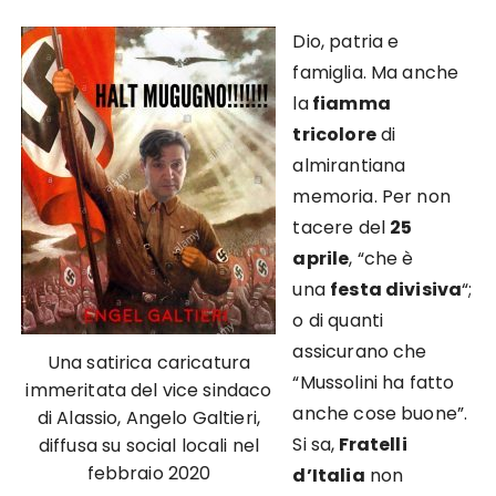
Dio, patria e
famiglia. Ma anche
la
fiamma
tricolore
di
almirantiana
memoria. Per non
tacere del
25
aprile
, “che è
una
festa divisiva
“;
o di quanti
assicurano che
Una satirica caricatura
“Mussolini ha fatto
immeritata del vice sindaco
anche cose buone”.
di Alassio, Angelo Galtieri,
Si sa,
Fratelli
diffusa su social locali nel
febbraio 2020
d’Italia
non