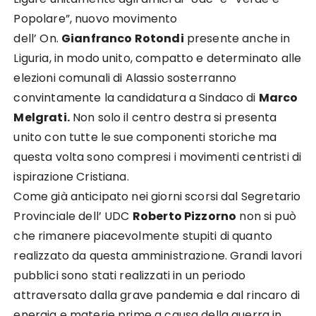
Popolare
”,
nuovo movimento
dell’ On.
Gianfranco Rotondi
presente anche in
Liguria, in modo unito, compatto e determinato alle
elezioni
comunali di Alassio sosterranno
convintamente la candidatura a Sindaco di
Marco
Melgrati.
Non solo il
centro destra si presenta
unito con tutte le sue componenti storiche ma
questa volta sono compresi i
movimenti centristi di
ispirazione Cristiana.
Come già anticipato nei giorni scorsi dal S
egretario
Provinciale dell’ UDC
Roberto Pizzorno
non si può
che
rimanere piacevolmente stupiti di quanto
realizzato da questa amministrazione. Grandi lavori
pubblici sono
stati realizzati in un periodo
attraversato dalla grave pandemia e dal rincaro di
energia e materie prime a
causa della guerra in