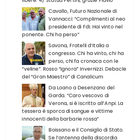
libere. 4/ Statua Pertini, grazie Flavio
Cavallo, Futuro Nazionale di
Vannacci: “Complimenti al neo
presidente di FdI. Hai vinto nel
ponente. Chi ha perso”
Savona, Fratelli d’Italia a
congresso. Chi ha vinto, chi ha
perso, chi fa cronaca con le
“veline”. Rosso “ignora” Invernizzi. Debacle
del “Gran Maestro” di Canalicum
Da Loano a Desenzano del
Garda. “Caro vescovo di
Verona, si è iscritto all’Anpi. La
tessera è sporca di sangue e vittime
innocenti della barbarie rossa”
Boissano e il Consiglio di Stato.
Se l’antenna della discordia