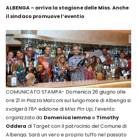
ALBENGA – arriva la stagione delle Miss. Anche
il sindaco promuove l’eventio
COMUNICATO STAMPA- Domenica
2
6 giugno
alle
ore 21
in Piazza Marconi
sul lungomare di
Albenga
si
svolge
rà
l
’8
^ edizione d
i
Miss Pin Up
,
l’evento
organizzato da
Domenica
Iemma
e
Timothy
Oddera
di Target
c
on il patrocinio del Comune di
Albenga.
Sarà un
vero e proprio
tuffo nel passato