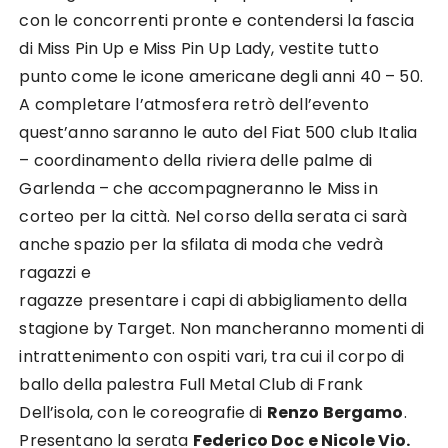
con le concorrenti
pronte e contendersi la
fascia
di Miss Pin Up e Miss Pin Up Lady,
vestite
tutto
p
unto
come le
ic
o
n
e
americane degli anni 40
–
50
.
A
completare l’atmosfera retrò
dell
’
evento
quest’anno
saranno le auto del
Fiat 500
club Italia
–
coordinamento della riviera delle palme di
Garlenda
–
che
accompagneranno
le
Miss
in
corteo
per la città
.
Nel corso della serata
ci sarà
anche spazio per la
sfilata
di moda che
vedrà
ragazzi
e
ragazze
pre
senta
re
i capi di abbigliamento della
stagione
by Target
.
Non mancheranno
momenti di
intrattenimento
con ospiti vari, t
ra
cui
il corpo di
ballo della palestr
a Full Metal Club di Frank
Dell’isola, con le coreografie di
Renzo
Bergamo
.
Presenta
no
la serata
Federico Doc e Nicole Vio.