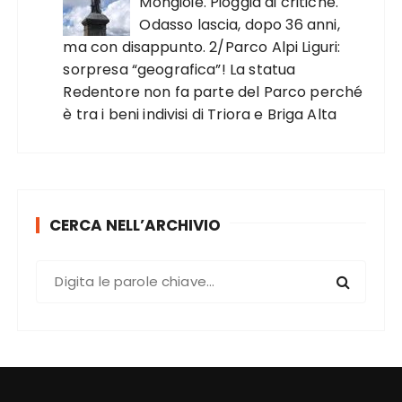
Mongioie. Pioggia di critiche.
Odasso lascia, dopo 36 anni,
ma con disappunto. 2/Parco Alpi Liguri:
sorpresa “geografica”! La statua
Redentore non fa parte del Parco perché
è tra i beni indivisi di Triora e Briga Alta
CERCA NELL’ARCHIVIO
C
e
r
c
a
: