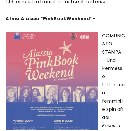
143 ferraristi a transitare nel centro storico.
Al via Alassio “PinkBookWeekend”-
COMUNIC
ATO
STAMPA
– Una
kermess
e
letteraria
al
femminil
e spin off
del
Festival