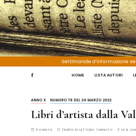
S
a
l
t
a
a
l
Liguria e Basso Piemonte
Trucioli
c
Settimanale d’informazione sen
o
n
HOME
LISTA AUTORI
L
t
e
n
ANNO X
NUMERO 78 DEL 24 MARZO 2022
u
t
Libri d’artista dalla V
o
4 ANNI FA
TEMPO DI LETTURA:
1 MINUTO
DI
B. CH