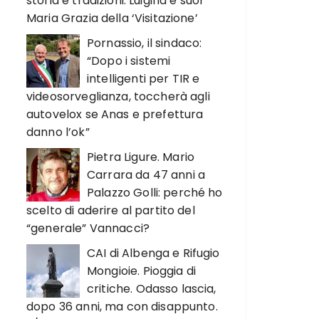
storia e tradizioni. Luigina e suor
Maria Grazia della ‘Visitazione’
Pornassio, il sindaco:
“Dopo i sistemi
intelligenti per TIR e
videosorveglianza, toccherà agli
autovelox se Anas e prefettura
danno l’ok”
Pietra Ligure. Mario
Carrara da 47 anni a
Palazzo Golli: perché ho
scelto di aderire al partito del
“generale” Vannacci?
CAI di Albenga e Rifugio
Mongioie. Pioggia di
critiche. Odasso lascia,
dopo 36 anni, ma con disappunto.