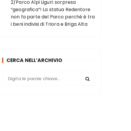
2/Parco Alpi Liguri: sorpresa
“geografica”! La statua Redentore
non fa parte del Parco perché è tra
i beni indivisi di Triora e Briga Alta
CERCA NELL’ARCHIVIO
C
e
r
c
a
: